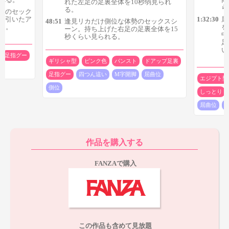
れた左足の足裏全体を10秒弱見られ
ら
る。
位のセック
2人目の中丸未来は、四つん這い、屈曲位、M字開脚の足裏が
を引いたア
1:32:30
屈
48:51
逢見リカだけ側位な体勢のセックスシ
る。
を
登場。ここももちろん四つん這いの足裏が見応えがあります。
ーン。持ち上げた右足の足裏全体を15
中
秒くらい見られる。
足
四つん這いシーンでは最初だけ黒パンスト足裏を履いており、
い
足指グー
しばらくすると生足裏が登場するのが特徴で、
ギリシャ型
ピンク色
パンスト
ドアップ足裏
1:17:22から両足の黒パンスト足裏を40秒くらい
足指グー
四つん這い
M字開脚
屈曲位
エジプト型
1:18:38からも左足の黒パンスト足裏が約20秒
側位
しっとり
1:21:59からは左足の生足裏を足指グーも含めて25秒くらい
1:22:40からも左足の生足裏の足指グーを20秒ちょっと
屈曲位
1:23:17から両足の生足裏の足指グーを10秒程度
といった感じの内容になっています。全体的に足裏の迫力は控
えめですが、
黒パンスト足裏を長時間見られたりするのが良いで
作品を購入する
すね。
また足裏を見られるシーンの数もそこそこ多いのも嬉しい
ところです。
FANZAで購入
特に生足裏は力強い足指グーを複数見られるのも特徴なので、
そういった足裏が好きならぜひ見て頂きたいところです。
この作品も含めて見放題