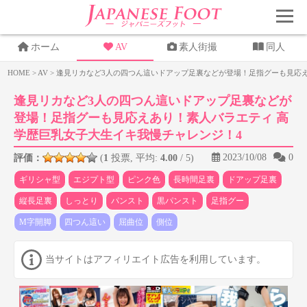
ホーム
AV
素人街撮
同人
HOME
>
AV
>
逢見リカなど3人の四つん這いドアップ足裏などが登場！足指グーも見応え
逢見リカなど3人の四つん這いドアップ足裏などが
登場！足指グーも見応えあり！素人バラエティ 高
学歴巨乳女子大生イキ我慢チャレンジ！4
2023/10/08
0
評価：
(
1
投票, 平均:
4.00
/ 5)
ギリシャ型
エジプト型
ピンク色
長時間足裏
ドアップ足裏
縦長足裏
しっとり
パンスト
黒パンスト
足指グー
M字開脚
四つん這い
屈曲位
側位
当サイトはアフィリエイト広告を利用しています。