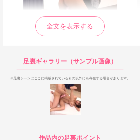
全文を表示する
まず今回の作品は登場する3人全員で足裏を見ることができま
す。
特に四つん這いの足裏が見応えがあり、
逢見リカはドアップ
足裏、中丸未来は長時間足裏、宮藤ゆみなはドアップ足裏と長時
足裏ギャラリー（サンプル画像）
間足裏の2つとも見られるのが特徴。
さらに3人とも足指グーを見
せてくれるのも魅力のひとつです。
※足裏シーンはここに掲載されているもの以外にも存在する場合があります。
まず1人目の逢見リカは、オモチャ責めシーンでは四つん這い
とM字開脚、セックスシーンでは屈曲位と側位の足裏を見ること
ができます。一番見応えがあるのはやはり四つん這い足裏で、
18:30から右足のパンスト足裏を25秒くらい
21:00からは足指にぎにぎも含めてドアップ足裏を30秒ほど
22:41からもドアップ足裏を20秒弱
といった感じで、大きく分けて3か所くらい良い足裏を見るこ
とができます。その他にもチラチラ見える細かい足裏もあるの
作品内の足裏ポイント