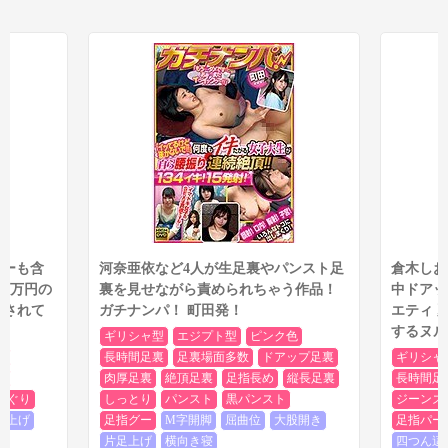
グーも含
河奈亜依など4人が生足裏やパンスト足
倉木しお
00万円の
裏を見せながら責められちゃう作品！
中ドアッ
カされて
ガチナンパ！ 町田発！
エティ 
するヌル
ギリシャ型
エジプト型
ピンク色
裏
長時間足裏
足裏場面多数
ドアップ足裏
ギリシャ
裏
肉厚足裏
絶頂足裏
足指長め
縦長足裏
長時間足
すぐり
しっとり
パンスト
黒パンスト
ジーンズ
足上げ
足指グー
M字開脚
屈曲位
大股開き
足指パー
片足上げ
横向き寝
四つん這