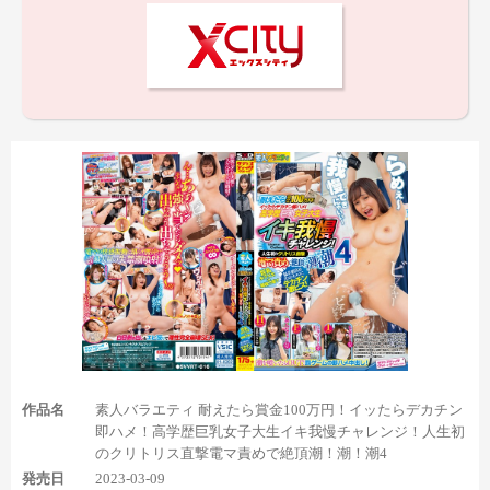
セックスシーンでは屈曲位で右足の足裏全体が10秒弱登場。こ
こも足指グーの足裏なのがポイントです。さらに中出しされた後
のM字開脚シーンでも、右足の足裏を足指グーも含めて15秒くら
い見られたりします。中出しフィニッシュ足裏なシーンではあり
ませんが、中出しシチュの足裏が好きなら見ておいても良いかも
しれませんね。
作品名
素人バラエティ 耐えたら賞金100万円！イッたらデカチン
即ハメ！高学歴巨乳女子大生イキ我慢チャレンジ！人生初
のクリトリス直撃電マ責めで絶頂潮！潮！潮4
発売日
2023-03-09