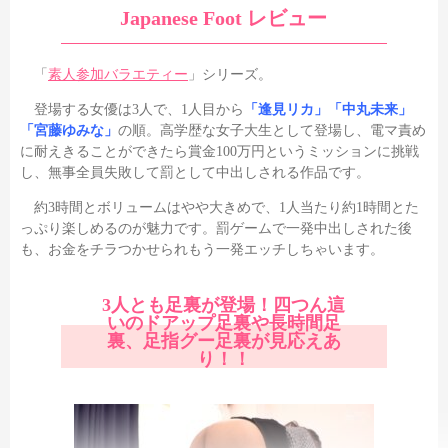
Japanese Foot レビュー
「
素人参加バラエティー
」シリーズ。
登場する女優は3人で、1人目から
「逢見リカ」「中丸未来」
「宮藤ゆみな」
の順。高学歴な女子大生として登場し、電マ責め
に耐えきることができたら賞金100万円というミッションに挑戦
し、無事全員失敗して罰として中出しされる作品です。
約3時間とボリュームはやや大きめで、1人当たり約1時間とた
っぷり楽しめるのが魅力です。罰ゲームで一発中出しされた後
も、お金をチラつかせられもう一発エッチしちゃいます。
3人とも足裏が登場！四つん這
いのドアップ足裏や長時間足
裏、足指グー足裏が見応えあ
り！！