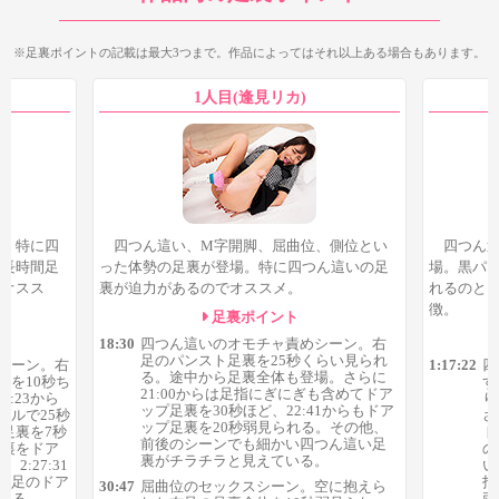
で、それも含めるのであればもっと足裏シーンは増えます。
※足裏ポイントの記載は最大3つまで。作品によってはそれ以上ある場合もあります。
1人目(逢見リカ)
場。特に四
セックスシーンは逢見リカだけ側位な体勢の足裏がよく見えて
四つん這い、M字開脚、屈曲位、側位とい
四つん
や長時間足
った体勢の足裏が登場。特に四つん這いの足
場。黒パ
いてオススメ。15秒程度と長くはありませんが、セックス中の足
りオスス
裏が迫力があるのでオススメ。
れるのと
裏が好きなら見ておいても良いでしょう。
徴。
足裏ポイント
18:30
四つん這いのオモチャ責めシーン。右
足のパンスト足裏を25秒くらい見られ
シーン。右
1:17:22
四
る。途中から足裏全体も登場。さらに
裏を10秒ち
ず
21:00からは足指にぎにぎも含めてドア
:23から
り
ップ足裏を30秒ほど、22:41からもドア
グルで25秒
さ
ップ足裏を20秒弱見られる。その他、
の足裏を7秒
ト
前後のシーンでも細かい四つん這い足
足裏をドア
の
裏がチラチラと見えている。
2:27:31
い
右足のドア
指
30:47
屈曲位のセックスシーン。空に抱えら
られる。
両