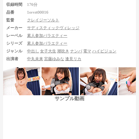
そして3人目の宮藤ゆみなは四つん這いや屈曲位の足裏が登
収録時間
176分
場。当然四つん這いの足裏がずば抜けて見応えがあります。具体
品番
1svvrt00016
的には、
監督
クレイジーソルト
2:22:59から右足の足指グーのドアップ足裏を10秒ちょっと
メーカー
サディスティックヴィレッジ
2:23:23からも右足の足裏を引いたアングルで25秒くらい
レーベル
素人参加バラエティー
2:24:26から右足の足裏を7秒程度
シリーズ
素人参加バラエティー
2:25:13から右足の足裏をドアップも含めて1分20秒くらい
ジャンル
中出し
女子大生
潮吹き
ナンパ
電マ
ハイビジョン
2:27:31からはおもらししながらの右足のドアップ足裏を25
秒くらい
出演者
中丸未来
宮藤ゆみな
逢見リカ
といった内容になっています。
中でも2:25:13の四つん這い足
裏は近めの足裏も含めて1分越えの足裏を見られるので、
ここは
かなりオススメしたいシーンです。
足裏の見え具合も良いです
し、なかなか抜けるシーンかと思います。
サンプル動画