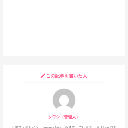
セックスシーンでは右足を肩に抱えられた屈曲位で足裏が登場
します。迫力は控えめですが、
その分40秒くらいと長時間続くの
が魅力のシーンです。
途中から足指グーも見せてくれるのもポイ
ントです。
まとめ
この記事を書いた人
ということで、高学歴JDとして登場する逢見リカ・中丸未来・
タワシ（管理人）
宮藤ゆみな3人の良い足裏を見られる良作でした。とにかく四つ
ん這いの足裏がずば抜けて見応えがありましたね！ドアップ足裏
足裏フェチサイト「Japanese Foot」を運営しています。ギリシャ型の