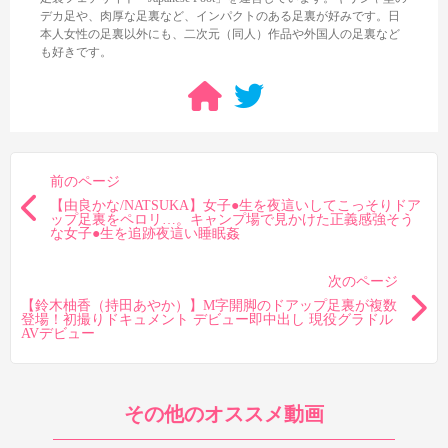
あり、足指グー足裏ありとかなりグッとくる足裏が多かったで
デカ足や、肉厚な足裏など、インパクトのある足裏が好みです。日
本人女性の足裏以外にも、二次元（同人）作品や外国人の足裏など
す。喘ぎ声をあげながらもイカないように我慢している姿も良い
も好きです。
興奮材料になるので、こういうミッション系の足裏が好きな方に
もオススメしたい作品です。
前のページ
【由良かな/NATSUKA】女子●生を夜這いしてこっそりドア
ップ足裏をペロリ…。キャンプ場で見かけた正義感強そう
な女子●生を追跡夜這い睡眠姦
次のページ
【鈴木柚香（持田あやか）】M字開脚のドアップ足裏が複数
登場！初撮りドキュメント デビュー即中出し 現役グラドル
AVデビュー
その他のオススメ動画