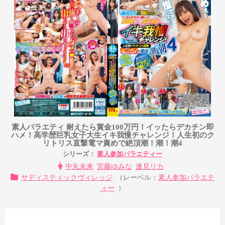
素人バラエティ 耐えたら賞金100万円！イッたらデカチン即
ハメ！高学歴巨乳女子大生イキ我慢チャレンジ！人生初のク
リトリス直撃電マ責めで絶頂潮！潮！潮4
シリーズ：
素人参加バラエティー
中丸未来
宮藤ゆみな
逢見リカ
サディスティックヴィレッジ
（レーベル：
素人参加バラエテ
ィー
）