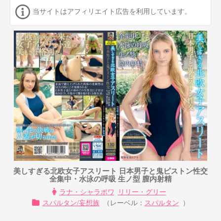
当サイトはアフィリエイト広告を利用しています。
美しすぎる北欧女子アスリート 日本男子と鬼ピストン性交
全集中・水泳の呼吸 生ノ型 膣内射精
ラナ・シャラポワ
リリー・グリー
スパルタン/妄想族
（レーベル：
スパルタン
）