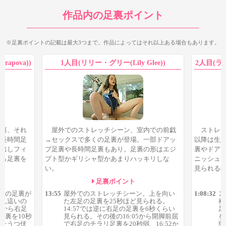
足裏自体はスマートなやや縦長な足裏。ギリシャ型か？と思うと
作品内の足裏ポイント
ころもありましたが、ひとまずエジプト型としています。
最初に足裏を見られるのは屋外でのストレッチシーンで、片足
※足裏ポイントの記載は最大3つまで。作品によってはそれ以上ある場合もあります。
を伸ばすストレッチや前屈などの足裏を見ることができます。長
時間足裏は無く、長くても25秒くらいと作品全体から見るとやや
apova))
1人目(リリー・グリー(Lily Glee))
2人目(ラナ
短時間な足裏が多めです。
ただそんな中でもドアップ足裏はあり、16:52の胡坐をかいて
いるような体勢で両足のドアップ足裏が2秒ほど、さらに17:43の
前屈シーンでは右足の足裏を近めで15秒ほど見ることができま
す。
足裏、それ
屋外でのストレッチシーン、室内での前戯
ストレ
見え具合もやや微妙なものが多いですが、ストレッチ中の足裏
部長時間足
→セックスで多くの足裏が登場。一部ドアッ
以降は生
というだけでもちょっとドキッとするものがあるので、そういっ
中出しフィ
プ足裏や長時間足裏もあり。足裏の形はエジ
裏やドア
たさりげない足裏に興奮できる方にはオススメなシーンでしょ
がら足裏を
プト型かギリシャ型かあまりハッキリしな
ニッシュ
う。
い。
見られる
足裏ポイント
下の足裏が
13:55
屋外でのストレッチシーン。上を向い
1:08:32
ス
つん這いの
た左足の足裏を25秒ほど見られる。
複
05から右足
14:57では逆に右足の足裏を6秒くらい
足
足裏を10秒
見られる。その後の16:05から開脚前屈
を
げたうつ伏
で右足のチラリ足裏を20秒弱、16:52か
弱