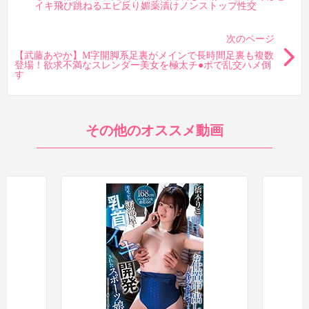
イキ飛び跳ねるエビ反り媚薬漬けノンストップ性交
次のページ
【武藤あやか】M字開脚系足裏がメインで長時間足裏も複数
登場！欲求不満なスレンダー美女を極太チ●ポで乱交ハメ倒
す
その他のオススメ動画
そして1:23:04以降で生足裏が登場。足裏の見応えも増してきま
す。どれくらいの足裏が見られるかというと、
1:23:04からうつ伏せ→腕立て体勢（プランク）の足裏が20
秒弱