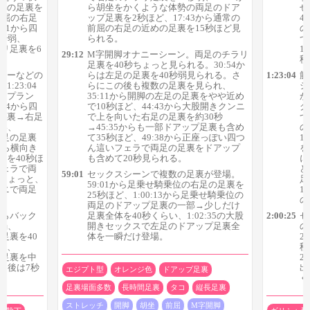
足の足裏を
ら胡坐をかくような体勢の両足のドア
せ
脚前屈の右足
ップ足裏を2秒ほど、17:43から通常の
4
:01から四
前屈の右足の近めの足裏を15秒ほど見
の
0秒弱、
られる。
つ
ラリ足裏を6
1
29:12
M字開脚オナニーシーン。両足のチラリ
秒
足裏を40秒ちょっと見られる。30:54か
ニーなどの
らは左足の足裏を40秒弱見られる。さ
1:23:04
筋
23:04
らにこの後も複数の足裏を見られ、
シ
（プラン
35:11から開脚の左足の足裏をやや近め
か
:44から四
で10秒ほど、44:43から大股開きクンニ
ク
足裏→右足
で上を向いた右足の足裏を約30秒
つ
い、
→45:35からも一部ドアップ足裏も含め
の
両足の足裏
て35秒ほど、49:38から正座っぽい四つ
1
6から横向き
ん這いフェラで両足の足裏をドアップ
を
裏を40秒ほ
も含めて20秒見られる。
に
フェラで両
ど
59:01
セックスシーンで複数の足裏が登場。
秒ちょっと、
足
59:01から足乗せ騎乗位の右足の足裏を
ンニで両足
1
続いて屋内での前戯シーンに移ってから本格的に良い足裏が登
25秒ほど、1:00:13から足乗せ騎乗位の
の
両足のドアップ足裏の一部→少しだけ
場し始めます。具体的には、
からバック
足裏全体を40秒くらい、1:02:35の大股
2:00:25
セ
弱、
開きセックスで左足のドアップ足裏全
の
29:12のM字開脚オナニーで両足のチラリ足裏を40秒ちょっ
の足裏を40
体を一瞬だけ登場。
2
と
）、
秒
30:54のM字開脚オナニーで左足の足裏を40秒弱
の足裏を中
2
し後は7秒
出
35:11から開脚の左足の足裏をやや近めで10秒ほど
エジプト型
オレンジ色
ドアップ足裏
く
44:43から大股開きクンニで上を向いた右足の足裏を約30秒
足裏場面多数
長時間足裏
タコ
縦長足裏
→
45:35からも一部ドアップ足裏も含めて35秒ほど
ストレッチ
開脚
胡坐
前屈
M字開脚
49:38から正座っぽい四つん這いフェラで両足の足裏をドア