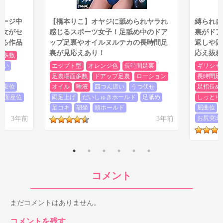
1:30:44から四つん這いオナニーで両足の足裏→右足のドア
ップ足裏を40秒くらい
サージ中
【橋本りこ】オヤジに舐められヤラれ
縛られ自
1:31:41から四つん這いの両足の足裏を10秒ちょっと
美女がセ
感じるスポーツ女子！足舐め中のドア
裏がドア
1:33:26から横向きに寝た体勢で主に左足の足裏を40秒ほど
くる作品
ップ足裏やオイルヌルテカの長時間足
返しや四
1:41:10の四つん這いフェラで両足のやや近めの足裏を10秒
裏が見応えあり！
応え抜群
ちょっと
面多数
1:51:38のまんぐり返しクンニで両足の足裏を約30秒
這い
エジプト型
オレンジ色
長時間足裏
ギリシャ
足裏場面多数
ドアップ足裏
ローション
長時間足
といった感じで、多くの足裏を見ることができます。中でも四
騎乗位
オイル
唾液
四つん這い
うつ伏せ
足指長め
つん這いオナニーやまんぐり返しクンニシーンの足裏が見応えが
対面座位
両足上げ
だいしゅきホールド
足舐め
しっとり
あり、
特に1:30:44からの四つん這い足裏はかなりオススメ！
引
足コキ
胡坐
頭ホールド
屈曲位
いたアングルで両足の足裏全体がしっかりと見えており、最後の
3年前
3年前
お尻突出
10秒くらいは右足のドアップ足裏を見られるのがたまらないです
ね！ここはぜひ見て欲しいシーンです。
さらに1:41:10の四つん這いフェラの足裏と、1:51:38のまんぐり
返しの足裏もよく見えているので、これらも要チェックです。
コメント
まだコメントはありません。
コメントを残す