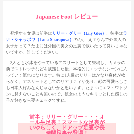
Japanese Foot レビュー
登場する女優は前半は
リリー・グリー（Lily Glee）
、後半は
ラ
ナ・シャラポワ（Lana Sharapova）
の2人。え？なんで外国人の
女子かって？たまには外国の美女の足裏で抜いたって良いじゃな
いですか。許してください。
2人とも水泳をやっているアスリートとして登場し、カメラの
前でストレッチなどを披露した後、本格的にエッチなシーンに入
っていく流れになります。特に1人目のリリーはかなり身体が軟
らかく、アスリートとしてのリアリティがあり、顔の可愛らしさ
も日本人好みなんじゃないかと思います。たま～にエマ・ワトソ
ンに見えないことも無いので、彼女のようなキリッとした感じの
子が好きなら要チェックですね。
前半：リリー・グリー・・・オ
ール生足裏！スマートな足裏が
いやらしく、ドアップ足裏や長
時間足裏が登場！