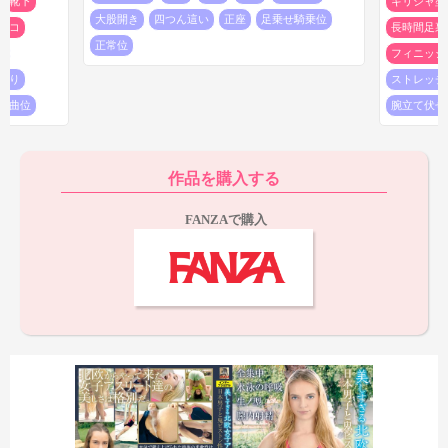
靴下
ギリシャ型
ップも含めて20秒
大股開き
四つん這い
正座
足乗せ騎乗位
タコ
長時間足裏
といった感じで、長時間足裏やドアップ足裏も含めて複数の足
正常位
げ
フィニッシ
裏が登場します。
反り
ストレッチ
どれも一定以上のクオリティがある足裏ですが、
特に45:35以
屈曲位
腕立て伏せ
降の足裏はなかなか見応えがあるのでオススメ。
まず45:35から
は30秒くらいは引いたアングルの足裏ですが、5秒ほどドアップ
足裏全体を見られるのが魅力。さらに49:38ではお尻が乗っかっ
た両足の足裏をドアップも含めて見られるのが魅力です。外国人
作品を購入する
女子の正座足裏は割と珍しいような気がするので、ここは要チェ
ックですね。
FANZAで購入