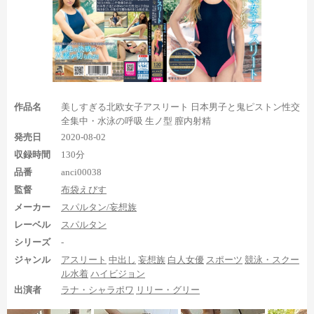
作品名
美しすぎる北欧女子アスリート 日本男子と鬼ピストン性交
そしてセックスシーンでも足裏が登場。まず59:01の足乗せ騎
全集中・水泳の呼吸 生ノ型 膣内射精
乗位で右足の足裏を25秒ほど見られ、1:00:13からも再び足乗せ騎
発売日
2020-08-02
乗位で両足のドアップ足裏一部→少しだけ足裏全体も含めて40秒
収録時間
130分
くらい見ることができます。足裏の見え具合が良いかというとそ
品番
anci00038
うでもありませんが、足乗せ騎乗位の足裏自体ちょっとレアです
監督
布袋えびす
ので、見る価値はあるでしょう。
メーカー
スパルタン/妄想族
さらに1:02:35からは大股開きセックスで左足のドアップ足裏全
レーベル
スパルタン
体を見られますが、残念ながら一瞬だけしか見られません。これ
シリーズ
-
がもうしばらく続いてくれたら最高だったのですが・・・。
ジャンル
アスリート
中出し
妄想族
白人女優
スポーツ
競泳・スクー
ル水着
ハイビジョン
後半：ラナ・シャラポワ・・・
出演者
ラナ・シャラポワ
リリー・グリー
靴下足裏と生足裏が登場！生足
裏メインで中出しフィニッシュ