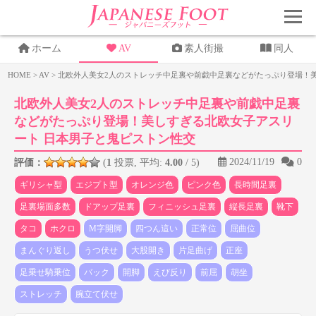
ホーム
AV
素人街撮
同人
HOME
>
AV
>
北欧外人美女2人のストレッチ中足裏や前戯中足裏などがたっぷり登場！
北欧外人美女2人のストレッチ中足裏や前戯中足裏
などがたっぷり登場！美しすぎる北欧女子アスリ
ート 日本男子と鬼ピストン性交
2024/11/19
0
評価：
(
1
投票, 平均:
4.00
/ 5)
ギリシャ型
エジプト型
オレンジ色
ピンク色
長時間足裏
足裏場面多数
ドアップ足裏
フィニッシュ足裏
縦長足裏
靴下
タコ
ホクロ
M字開脚
四つん這い
正常位
屈曲位
まんぐり返し
うつ伏せ
大股開き
片足曲げ
正座
足乗せ騎乗位
バック
開脚
えび反り
前屈
胡坐
ストレッチ
腕立て伏せ