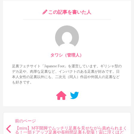
足裏、それ以降は生足裏を見せてくれるのが特徴。いずれも複数
の足裏を見られますが、内容的に考えると生足裏の方がメインで
この記事を書いた人
す。足裏自体はタコがいくつかポコポコある見た目で、恐らくギ
リシャ型。もちろんドアップ足裏や長時間足裏もありますが、
ま
さか最後に中出しフィニッシュ足裏も見られるとは思いませんで
した。
外国人女優の中出しフィニッシュ足裏が好きな方は要チェ
ックです！
まずストレッチシーンの靴下足裏は1:08:32から登場し、
タワシ（管理人）
1:08:32から四つん這いの足裏を20秒くらい
1:09:05から右足を曲げたうつ伏せで右足の足裏を10秒弱
足裏フェチサイト「Japanese Foot」を運営しています。ギリシャ型の
デカ足や、肉厚な足裏など、インパクトのある足裏が好みです。日
1:09:19から左足を曲げたうつ伏せ→股広げ四つん這いで両
足の足裏を40秒弱
本人女性の足裏以外にも、二次元（同人）作品や外国人の足裏など
も好きです。
1:10:58から開脚前屈の右足の足裏を10秒くらい
1:13:01から四つん這いの両足の足裏を40秒弱
1:15:55からエビ反りのチラリ足裏を6秒ほど
といった感じの内容になっています。足裏の見え具合はなかな
か良く、特に四つん這いシーンで長時間の足裏を見られるのが魅
力です。生足裏が好きな方からすると何も響くものは無いシーン
前のページ
でしょうが、靴下足裏が好きならチェックしておいても良いシー
ンでしょう。
【miru】M字開脚でムッチリ足裏を見せながら責められまく
る！一部ドアップ足裏や長時間足裏も登場！宙に浮くほど