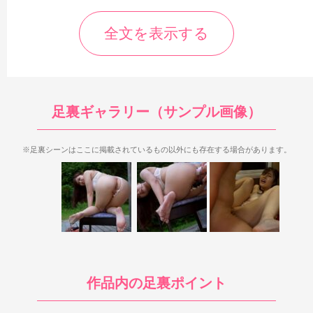
全文を表示する
足裏が登場するのは1，3，4シーン目。全体的に足裏シーンが
そこそこ多めで、M字開脚の足裏が中心なのが特徴です。特に3
足裏ギャラリー（サンプル画像）
シーン目はそこそこ迫力もあり、足指グーチョキパーも一部見ら
れたりと内容も良いのでオススメです。
※足裏シーンはここに掲載されているもの以外にも存在する場合があります。
まず1シーン目はキャンピングカーの中で手マンされたり、フ
ェラをしている最中にM字開脚の足裏が登場。側面からの足裏だ
ったり、窓のモザイクが被っていたりとちょっとクセがあります
が、19:18のフェラシーンの足裏はそこそこ見えやすいのでオス
スメ。一部足裏全体が見られ、最後はつま先で踏ん張った足裏を
見られたりで、トータル25秒とある程度まとまった時間続きま
す。
ちなみに17:37のモザイクが被っている足裏ですが、足裏全体
作品内の足裏ポイント
では無いものの、一部モザイクが除去されているのがちょっと興
味深い点です。普通ならそのままモザイクを被せたままにしそう