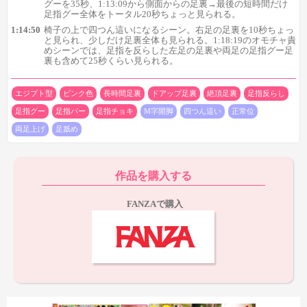
グーを35秒、1:13:09から側面からの足裏→最後の短時間だけ
ンによっては足裏全体を見られ、中には足指グーチョキパーも見
足指グー全体をトータル20秒ちょっと見られる。
られるところがあるので、表情豊かな足裏をお探しの方も要チェ
1:14:50
椅子の上で四つん這いになるシーン。右足の足裏を10秒ちょっ
と見られ、少しだけ足裏全体も見られる。1:18:19のオモチャ責
ックです。具体的にどれくらい見られるかというと、
めシーンでは、足指を反らした左足の足裏や両足の足指グー足
裏も含めて25秒くらい見られる。
1:08:42からかかと→つま先以外を30秒ちょっと
1:09:37かつま先以外の足裏を10秒ほど
1:10:08からつま先以外の足裏を見られ、イク時の足指パー
エジプト型
ピンク色
長時間足裏
ドアップ足裏
絶頂足裏
足指反らし
→チョキも含めて45秒くらい
足指グー
足指パー
足指チョキ
M字開脚
四つん這い
正常位
1:11:18から足裏ほぼ全体を側面から10秒ちょっと
両足上げ
足舐め
1:12:10からつま先以外の足裏＋右足の足指グーを35秒
1:13:09から側面からの足裏→最後の短時間だけ足指グー全
体をトータル20秒ちょっと
といった感じ。全体的にややつま先が見切れがちなのが気にな
作品を購入する
る所ですが、それでも内容は良いです。
FANZAで購入
特に見応えがあるのが1:10:08のシーンで、
アナルをオモチャで
責められイク時に、
足指パー→チョキ→グーの順で足裏全体を見
られるのが大きな魅力ですね！
足指の動きがある足裏が好きな方
には間違いなくたまらんシーンでしょう。