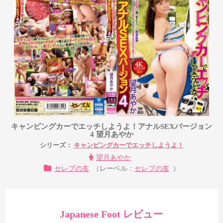
キャンピングカーでエッチしようよ！アナルSEXバージョン
4 望月あやか
シリーズ：
キャンピングカーでエッチしようよ！
望月あやか
セレブの友
（レーベル：
セレブの友
）
Japanese Foot レビュー