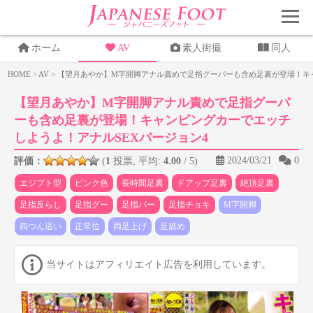
ホーム
AV
素人街撮
同人
HOME
>
AV
>
【望月あやか】M字開脚アナル責めで足指グーパーも含め足裏が登場！キャ
【望月あやか】M字開脚アナル責めで足指グーパ
ーも含め足裏が登場！キャンピングカーでエッチ
しようよ！アナルSEXバージョン4
2024/03/21
0
評価：
(
1
投票, 平均:
4.00
/ 5)
エジプト型
ピンク色
長時間足裏
ドアップ足裏
絶頂足裏
足指反らし
足指グー
足指パー
足指チョキ
M字開脚
四つん這い
正常位
両足上げ
足舐め
当サイトはアフィリエイト広告を利用しています。