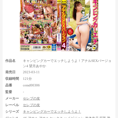
その後は椅子の上に四つん這いになった体勢の足裏も登場。特
に1:18:19のオモチャ責めシーンでは、足指を反らした左足の足裏
から始まり、両足の足指グー足裏も含めて25秒くらい四つん這い
足裏を見ることができます。ここも足裏の表情が豊かなのが良い
ですね！
作品名
キャンピングカーでエッチしようよ！アナルSEXバージョ
ン4 望月あやか
発売日
2023-03-11
収録時間
121分
品番
cemd00306
監督
-
メーカー
セレブの友
レーベル
セレブの友
シリーズ
キャンピングカーでエッチしようよ！