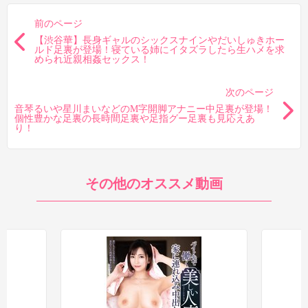
前のページ
【渋谷華】長身ギャルのシックスナインやだいしゅきホー
ルド足裏が登場！寝ている姉にイタズラしたら生ハメを求
められ近親相姦セックス！
次のページ
音琴るいや星川まいなどのM字開脚アナニー中足裏が登場！
個性豊かな足裏の長時間足裏や足指グー足裏も見応えあ
り！
その他のオススメ動画