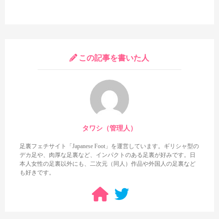
以上、アナルを責められる最中の足裏が魅力的な望月あやかの
作品でした。一番の見所はやはり3シーン目のM字開脚足裏で、
長時間足裏があったり近めの足裏があったりするのも良いです
この記事を書いた人
が、足裏の表情が豊かなのが一番の魅力かもしれませんね。望月
あやかの足裏が好きな方はもちろん、表情豊かな足裏が好きな方
はぜひチェックしてみてください！
タワシ（管理人）
足裏フェチサイト「Japanese Foot」を運営しています。ギリシャ型の
デカ足や、肉厚な足裏など、インパクトのある足裏が好みです。日
本人女性の足裏以外にも、二次元（同人）作品や外国人の足裏など
も好きです。