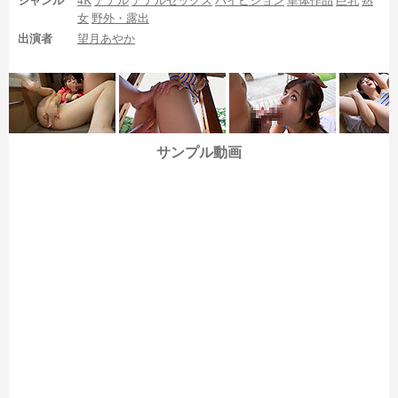
ジャンル
4K
アナル
アナルセックス
ハイビジョン
単体作品
巨乳
熟
女
野外・露出
出演者
望月あやか
サンプル動画
ちなみに4シーン目のカーセックスシーンは、正常位とセック
ス中の足舐めで足裏がわずかに登場する程度なので、見応えはあ
まりありません。
まとめ