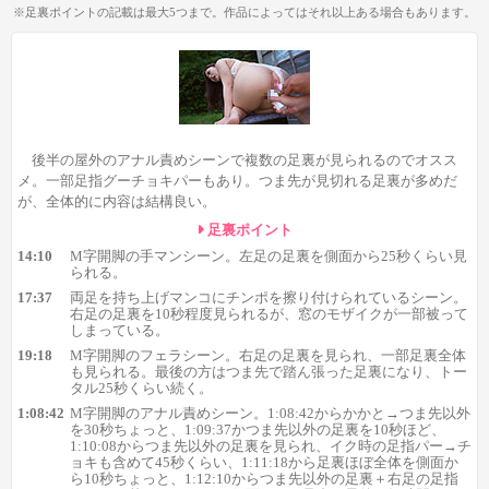
ですが、一部とはいえちゃんとモザイクを消して見せてくれるの
※足裏ポイントの記載は最大5つまで。作品によってはそれ以上ある場合もあります。
は好印象ですね。
後半の屋外のアナル責めシーンで複数の足裏が見られるのでオスス
メ。一部足指グーチョキパーもあり。つま先が見切れる足裏が多めだ
が、全体的に内容は結構良い。
足裏ポイント
14:10
M字開脚の手マンシーン。左足の足裏を側面から25秒くらい見
られる。
17:37
両足を持ち上げマンコにチンポを擦り付けられているシーン。
右足の足裏を10秒程度見られるが、窓のモザイクが一部被って
しまっている。
19:18
M字開脚のフェラシーン。右足の足裏を見られ、一部足裏全体
も見られる。最後の方はつま先で踏ん張った足裏になり、トー
タル25秒くらい続く。
1:08:42
M字開脚のアナル責めシーン。1:08:42からかかと→つま先以外
を30秒ちょっと、1:09:37かつま先以外の足裏を10秒ほど、
1:10:08からつま先以外の足裏を見られ、イク時の足指パー→チ
ョキも含めて45秒くらい、1:11:18から足裏ほぼ全体を側面か
そして今回の一番の見所である3シーン目のアナルオモチャ責
ら10秒ちょっと、1:12:10からつま先以外の足裏＋右足の足指
めシーン。M字開脚で主に左足の足裏がよく見えています。シー