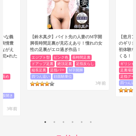
嫌いな義
【鈴木真夕】バイト先の人妻のM字開
【悠月ア
じ表情豊
脚長時間足裏が見応えあり！憧れの女
のギリシ
ぞながえ
性の足裏がエロ過ぎ作品！
初体験な
 犯●れた
くる！
エジプト型
ピンク色
長時間足裏
ドアップ足裏
絶頂足裏
足指反らし
ギリシャ
裏
縦長足裏
足指パー
M字開脚
足裏場面
指長め
四つん這い
顔面騎乗位
足指グー
3年前
四つん這
い
大股開き
3年前