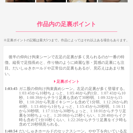
1:10:20から乳首イキシーンも含めて1分弱
1:12:26から約40秒
1:13:40から1分ちょっと
1:15:45から20秒弱
作品内の足裏ポイント
1:16:11から30秒弱
1:17:11から30秒ちょっと
1:18:01からチラリ足裏を30秒ちょっと
※足裏ポイントの記載は最大5つまで。作品によってはそれ以上ある場合もあります。
1:20:08から25秒くらい
1:20:49からイク時も含めて1分10秒くらい
後半の仰向け拘束シーンで左足の足裏が多く見られるのが一番の特
1:22:20からチラリ足裏をイク時も含めて20秒弱
徴。縦長で足指長めと、作り物のように綺麗な形・質感の足裏にも注
といった感じで、かなり多く足裏を見ることができます。そし
目。だいしゅきホールドや正常位の足裏もあるが、見応えはあまり無
てひとつひとつが割とまとまった時間足裏を見られるのも魅力
い。
で、1分前後続く足裏シーンが4か所あるのも良い点ですね！中に
足裏ポイント
は乳首イキやオモチャ責めでイク最中の足裏があるのも特徴で
1:03:45
ガニ股の仰向け拘束責めシーン。左足の足裏が多く登場する。
す。
1:03:45から10秒ちょっと、1:05:46から約1分、1:07:43から10
秒、1:08:39からチラリ足裏も含めて30秒弱、1:09:32から15
秒、1:10:20から乳首イキシーンも含めて1分弱、1:12:26から約
40秒、1:13:40から1分ちょっと、1:15:45から20秒弱、1:16:11
から30秒弱、1:17:11から30秒ちょっと、1:18:01からチラリ足
裏を30秒ちょっと、1:20:08から25秒くらい、1:20:49からイク
時も含めて1分10秒くらい、1:22:20からチラリ足裏をイク時も
含めて20秒弱見られる。
1:40:54
だいしゅきホールドのセックスシーン。やや下を向いている左