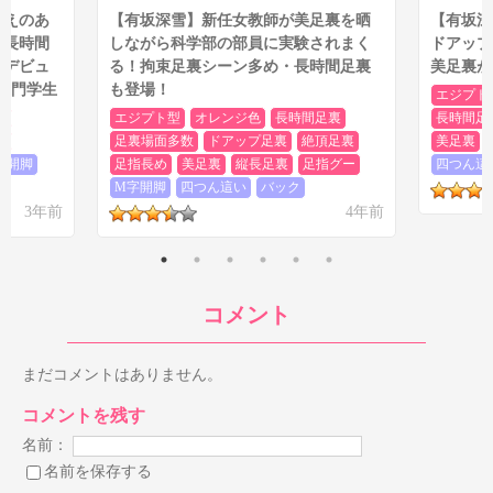
応えのあ
【有坂深雪】新任女教師が美足裏を晒
【有坂深
や長時間
しながら科学部の部員に実験されまく
ドアップ
しデビュ
る！拘束足裏シーン多め・長時間足裏
美足裏が
系専門学生
も登場！
エジプト
裏
エジプト型
オレンジ色
長時間足裏
長時間足
裏
足裏場面多数
ドアップ足裏
絶頂足裏
美足裏
字開脚
足指長め
美足裏
縦長足裏
足指グー
四つん這
M字開脚
四つん這い
バック
3年前
4年前
コメント
まだコメントはありません。
コメントを残す
名前：
名前を保存する