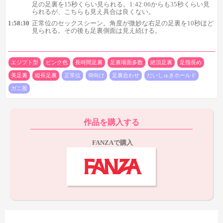
足の足裏を15秒くらい見られる。1:42:06からも35秒くらい見
られるが、こちらも見え具合は良くない。
1:58:30
正常位のセックスシーン。角度が微妙な右足の足裏を10秒ほど
見られる。その後も足裏側面は見え続ける。
足裏自体も縦長スレンダーで足指長めなエジプト型と、なかな
かの美足裏なのが特徴。
今回の作品ではドアップ足裏は見られま
せんが、今後の作品ではぜひとも真正面からガッツリ拝見したい
エジプト型
ピンク色
長時間足裏
足裏場面多数
絶頂足裏
足指長め
足裏ですね。
美足裏
縦長足裏
正常位
仰向け
足裏合わせ
だいしゅきホールド
ガニ股
作品を購入する
FANZAで購入