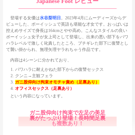
Japanese Foot レビュー
登場する女優は
水谷梨明日
。2023年4月にムーディーズからデ
ビューした、ボーイッシュで英語も堪能な才女です。おっぱいは
控えめサイズで身長は164cmとやや高め。こんなスタイルの良い
ボーイッシュ女子が女上司として登場し、出来の悪い部下をパワ
ハラレベルで激しく叱責したところ、ブチギレた部下に復讐とし
て襲い掛かられ、無理矢理ヤラれちゃう作品です。
内容は4シーンに分かれており、
パワハラに耐えかねた部下からの復讐セックス
クンニ→主観フェラ
ガニ股仰向け拘束オモチャ責め（足裏あり）
オフィスセックス（足裏あり）
という内容になっています。
ガニ股仰向け拘束で左足の美足
裏がたっぷり登場！長時間足裏
も複数あり！