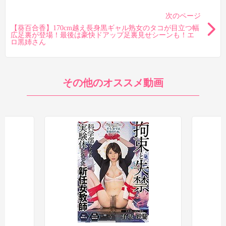
次のページ
【葵百合香】170cm越え長身黒ギャル熟女のタコが目立つ幅
広足裏が登場！最後は豪快ドアップ足裏見せシーンも！エ
ロ黒姉さん
その他のオススメ動画