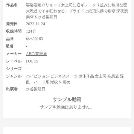
作品名
容姿端麗バリキャリ女上司に逆ギレ！クリ並みに敏感な巨
大乳首でイキ狂わせる！プライドは絶頂失禁で崩壊 深夜残
業SEX 水谷梨明日
発売日
2023-11-24
4シーン目ではだいしゅきホールドと正常位の足裏が登場。だ
収録時間
124分
いしゅきホールドの足裏は1:40:54から15秒ほど＆1:42:06から35秒
品番
focs00163
くらい、正常位の足裏は1:58:30から右足の足裏を10秒ほど見られ
ます。ただし、どちらも足裏の見え具合があまり良くないので、
監督
-
見応えは微妙です。
メーカー
ABC/妄想族
レーベル
FOCUS
まとめ
シリーズ
-
ジャンル
ハイビジョン
ビジネススーツ
単体作品
女上司
妄想族
淫
乱・ハード系
潮吹き
辱め
出演者
水谷梨明日
サンプル動画
サンプル動画はありません。