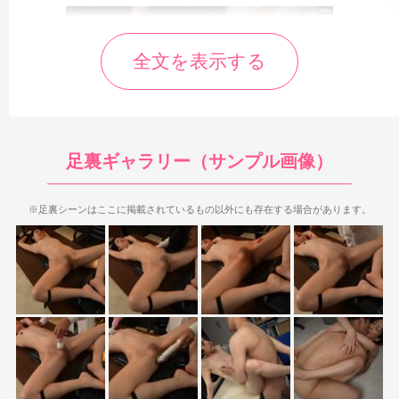
全文を表示する
足裏ギャラリー（サンプル画像）
足裏が登場するのは3シーン目と4シーン目。
特に3シーン目は
ガニ股の仰向けで拘束され責められまくる中、左足の足裏が多く
※足裏シーンはここに掲載されているもの以外にも存在する場合があります。
登場するのが特徴です。
迫力は無いものの足裏の見え具合は結構
良く、中には長時間足裏もあったりします。迫力が無い分、足裏
シーンの数と時間の長さで勝負している感じですね。
3シーン目で具体的にどれだけ足裏を見られるかというと、
1:03:45から10秒ちょっと
1:05:46から約1分
1:07:43から10秒
1:08:39からチラリ足裏も含めて30秒弱
1:09:32から15秒