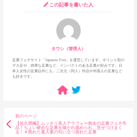
この記事を書いた人
という訳で、部下から復讐セックスされちゃう女上司として登
場する水谷梨明日の足裏を見られる作品でした。見所は問答無用
で仰向け拘束シーンの足裏なので、ボーイッシュ女子の美足裏が
気になる方はぜひチェックして頂きたい作品です！
ちなみに似たボーイッシュ女優さんとして岸谷燈がいます。
こ
の子も非常に良い足裏の持ち主でしたが、数作品で引退してしま
タワシ（管理人）
ったのが残念でしたね。岸谷燈の足裏が好きなら今回の水谷梨明
日の足裏は刺さるものがあるかと思うので、今回の作品も含め今
足裏フェチサイト「Japanese Foot」を運営しています。ギリシャ型の
後に期待ですね！
デカ足や、肉厚な足裏など、インパクトのある足裏が好みです。日
本人女性の足裏以外にも、二次元（同人）作品や外国人の足裏など
も好きです。
2024/12/28追記・・・
83分ほどの素人作品バージョンでもガニ
股仰向け足裏がしっかり収録されているようです。
ただし商品価
格はほぼ同じ・・・というより、HD版は今回のABC/妄想族の方
が安いです。今後価格が変わる可能性はありますが、現時点で素
人作品を買う理由はありませんね。
前のページ
【佐久間楓】ムッチリ美人アラフォー熟女の足裏フェチ作
品！ちょい硬めな足裏を嗅がれ舐められ、見せつけまく
る！＃熟れた素人妻の匂い立つ蒸れた足裏