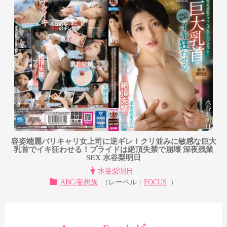
容姿端麗バリキャリ女上司に逆ギレ！クリ並みに敏感な巨大
乳首でイキ狂わせる！プライドは絶頂失禁で崩壊 深夜残業
SEX 水谷梨明日
水谷梨明日
ABC/妄想族
（レーベル：
FOCUS
）