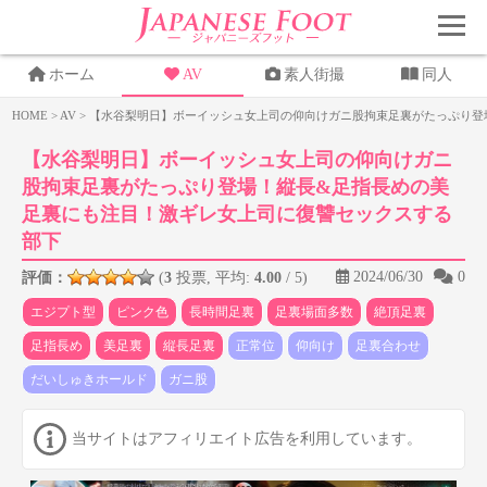
ホーム
AV
素人街撮
同人
HOME
>
AV
>
【水谷梨明日】ボーイッシュ女上司の仰向けガニ股拘束足裏がたっぷり登
【水谷梨明日】ボーイッシュ女上司の仰向けガニ
股拘束足裏がたっぷり登場！縦長&足指長めの美
足裏にも注目！激ギレ女上司に復讐セックスする
部下
2024/06/30
0
評価：
(
3
投票, 平均:
4.00
/ 5)
エジプト型
ピンク色
長時間足裏
足裏場面多数
絶頂足裏
足指長め
美足裏
縦長足裏
正常位
仰向け
足裏合わせ
だいしゅきホールド
ガニ股
当サイトはアフィリエイト広告を利用しています。