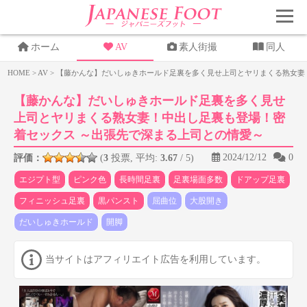
ホーム
AV
素人街撮
同人
HOME
>
AV
>
【藤かんな】だいしゅきホールド足裏を多く見せ上司とヤリまくる熟女妻
【藤かんな】だいしゅきホールド足裏を多く見せ
上司とヤリまくる熟女妻！中出し足裏も登場！密
着セックス ～出張先で深まる上司との情愛～
2024/12/12
0
評価：
(
3
投票, 平均:
3.67
/ 5)
エジプト型
ピンク色
長時間足裏
足裏場面多数
ドアップ足裏
フィニッシュ足裏
黒パンスト
屈曲位
大股開き
だいしゅきホールド
開脚
当サイトはアフィリエイト広告を利用しています。