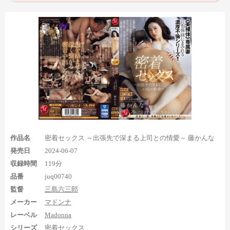
1:16:57からは再びだいしゅきホールドで左足の足裏が複数登場
作品名
密着セックス ～出張先で深まる上司との情愛～ 藤かんな
し、
発売日
2024-06-07
1:16:57から1分くらい
収録時間
119分
1:18:21から足指以外の足裏を30秒くらい
品番
juq00740
1:24:07からチラリ足裏を35秒くらい
1:25:06から中出しまで約40秒→中出し後は6秒くらい
監督
三島六三郎
といった感じで、まとまった時間足裏を見られるのが魅力で
メーカー
マドンナ
す。
特に最初の1:16:57からの足裏は今回のだいしゅきホールド
レーベル
Madonna
の足裏の中でも見え具合が良いのでオススメですね。
最後の中出
シリーズ
密着セックス