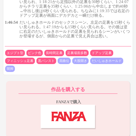
い見られ、1:18:21から足指以外の足裏を30秒くらい、1:24:07
からチラリ足裏を35秒くらい、1:25:06から中出しまで約40秒
→中出し後は6秒くらい見られる。ちなみに1:19:35では右足の
ドアップ足裏が画面にデカデカと一瞬だけ映る。
1:46:54
だいしゅきホールドのセックスシーン。左足の足裏を15秒くら
い見られる。1:47:19からも15秒くらい見られる。その後は逆
に右足のだいしゅきホールドの足裏を見られるシーンがいくつ
か登場するが、側面からの足裏で見え具合は悪い。
そこからだいぶ飛んで3シーン目の1:04:01からのセックスシー
エジプト型
ピンク色
長時間足裏
足裏場面多数
ドアップ足裏
ン。ガバッと大きく開脚した体勢のセックス中に、左足の足裏が
フィニッシュ足裏
黒パンスト
屈曲位
大股開き
だいしゅきホールド
35秒くらい登場。
足裏の見え具合がかなり良く、最後の15秒くら
開脚
いはドアップ足裏なのも大きな魅力です。
だいしゅきホールドの
足裏よりもだいぶ見応えがあるので、だいしゅきホールドの足裏
にこだわりが無ければこれが一番見応えのある足裏シーンになる
作品を購入する
でしょう。
FANZAで購入