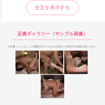
全文を表示する
足裏ギャラリー（サンプル画像）
※足裏シーンはここに掲載されているもの以外にも存在する場合があります。
足裏が登場するのは1，3，4シーン目で、全体的に足裏シーン
はやや多め。
ほぼ全てセックスシーンの足裏で、
特にだいしゅき
ホールドの足裏が多いのが大きな特徴です。
足裏の見え具合は微
妙なところもありますが、一部長時間足裏があったり、中出しフ
ィニッシュ足裏も見られるのが魅力です。
まず最初に1シーン目の25:52からだいしゅきホールドの左足の
足裏が複数登場。最初は黒パンスト足裏ですが、途中から生足裏
になるのが特徴で、