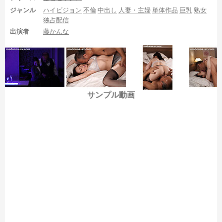
しフィニッシュ足裏は中出し後の足裏が割とすぐに見えなくなっ
ジャンル
ハイビジョン
不倫
中出し
人妻・主婦
単体作品
巨乳
熟女
てしまうのがちょっと残念ですが、中出しするまでの足裏は長時
独占配信
間見られるのが魅力です。
出演者
藤かんな
ちなみに1:19:35では、一瞬だけですが右足のドアップ足裏を画
面一杯に見ることができます。迫力だけなら文句無しでダントツ
一番ですが、本当に一瞬しか見られません。
サンプル動画
そして4シーン目でもだいしゅきホールドの足裏が登場します
が、ここまでの足裏と比べるとクオリティはやや微妙で、
1:46:54から左足の足裏を15秒くらい
1:47:19から左足の足裏を15秒くらい
その後は見え具合の悪い右足の足裏がいくつか・・・