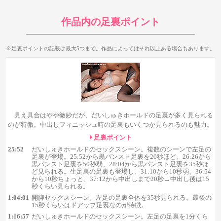
25:52から黒パンスト足裏を20秒ほど
作品内の足裏ポイント
26:26から黒パンスト足裏を50秒弱
28:04から黒パンスト足裏を35秒ほど
31:10から生足裏を10秒弱
※足裏ポイントの記載は最大5つまで。作品によってはそれ以上ある場合もあります。
36:54から生足裏を10秒ちょっと
37:12から生足裏を中出しまで20秒→中出し後は15秒くらい
といった感じの足裏が登場。
これ全部だいしゅきホールドの足
裏というんですからスゴイですよね。
中でも26:26の黒パンスト
の長時間足裏、そして最後の中出しフィニッシュ時の生足裏はシ
チュ的にも興奮できるものがあるのでお見逃しなく！
見え具合はやや微妙だが、だいしゅきホールドの足裏が多く見られる
のが特徴。中出しフィニッシュ時の足裏もいくつか見られるのも魅力。
足裏ポイント
25:52
だいしゅきホールドのセックスシーン。複数のシーンで左足の
足裏が登場。25:52から黒パンスト足裏を20秒ほど、26:26から
黒パンスト足裏を50秒弱、28:04から黒パンスト足裏を35秒ほ
ど見られる。生足裏の足裏も登場し、31:10から10秒弱、36:54
から10秒ちょっと、37:12から中出しまで20秒→中出し後は15
秒くらい見られる。
1:04:01
開脚セックスシーン。左足の足裏全体を35秒見られる。最後の
15秒くらいはドアップ足裏なのが特徴。
1:16:57
だいしゅきホールドのセックスシーン。左足の足裏を1分くら