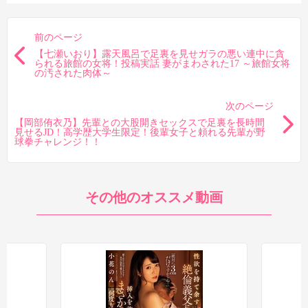
えのある作品でしたね。足裏だけで楽しむのも良いですが、ドラ
マのシチュも一緒に楽しめればベストなんじゃないかと思いま
す。
前のページ
【七瀬いおり】露天風呂で足裏を見せガラの悪い連中に貪
られる旅館の女将！投稿実話 妻がまわされた17 ～旅館女将
の汚された肉体～
次のページ
【岡部侑衣乃】先輩との大股開きセックスで足裏を長時間
見せるJD！高学歴大学生限定！後輩女子と頼れる先輩が野
球拳チャレンジ！！
その他のオススメ動画