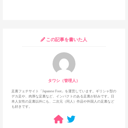
といった感じの内容になっています。最初は左足の足裏、途中
から右足の足裏へと変わりますが、正直どちらも見応えは微妙。
左足の足裏の方が少し見え具合が良いといった程度です。だいし
ゅきホールドの足裏が好きなら、物足りなさはどうしても感じる
内容でしょう。
この記事を書いた人
まとめ
タワシ（管理人）
足裏フェチサイト「Japanese Foot」を運営しています。ギリシャ型の
デカ足や、肉厚な足裏など、インパクトのある足裏が好みです。日
本人女性の足裏以外にも、二次元（同人）作品や外国人の足裏など
も好きです。
といった感じで、上司と不倫セックスしてしまう人妻を演じる
藤かんなのだいしゅきホールド足裏を多く見られる作品でした。
一部見応えが微妙な足裏はあるものの、全体的にはなかなか見応