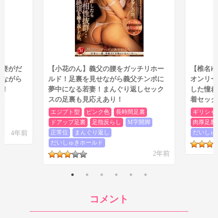
人妻がだ
【小花のん】義父の腰をガッチリホー
【椎名ゆ
せながら
ルド！足裏を見せながら義父チンポに
オンリー
品！
夢中になる若妻！まんぐり返しセック
した憧れ
スの足裏も見応えあり！
着セック
裏
ド
エジプト型
ピンク色
長時間足裏
ギリシャ
ドアップ足裏
足指反らし
M字開脚
肉厚足裏
4年前
正常位
まんぐり返し
だいしゅ
だいしゅきホールド
2年前
コメント