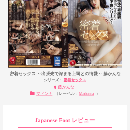
密着セックス ～出張先で深まる上司との情愛～ 藤かんな
シリーズ：
密着セックス
藤かんな
マドンナ
（レーベル：
Madonna
）
Japanese Foot レビュー