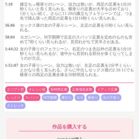
7:18
膝立ち→横座りのシーン。迫力は無いが、両足の足裏を1分20
秒くらいと長く見られる。横座りの足裏が大半を占めており、
1分くらい続く。さらに11:29の膝立ちフェラシーンでは、つま
先で踏ん張った両足の足裏を1分10秒くらい見られる。
56:06
セックス後の女の子座りシーン。左足の足裏を35秒くらい見ら
れる。
58:04
ヨガシーン。M字開脚で左足のスパッツ足裏を近めのものも含
めて7秒くらい見られるが、見切れがちで見辛さがある。
1:44:22
女の子座りのフェラシーン。右足のつま先以外の足裏を1分10
秒くらい見られるが、途中から見切れる部分が多くなってしま
うのが欠点。
1:52:07
2シーン目では58:04のヨガもしくはストレッチシーンで、M字
女の子座りシーン。迫力は無いが、左足の足裏を2分半くらい
とかなり長く見られる。さらに中出しセックス後の2:39:11でも
開脚の左足の足裏が登場。
この作品で唯一の近めの足裏なので、
横座りの両足の足裏全体を50秒弱見られる。
迫力のある足裏が見たい方は要チェックです。
ただし、足の動き
が多く見切れがちなのと、7秒程度と短時間なのが欠点です。
エジプト型
オレンジ色
長時間足裏
足裏場面多数
ドアップ足裏
ちなみに3シーン目と4シーン目でも女の子座りの足裏を見るこ
しっとり
スパッツ
M字開脚
膝立ち
ヨガ
横座り
女の子座り
とができますが、他のシーンと比べると見応えは微妙です。4シ
ストレッチ
ーン目の1:44:22からは右足の足裏を1分10秒くらいと長く見られ
ますが、つま先が見切れてしまっているので、ちょっともどかし
い気持ちになりますね。
作品を購入する