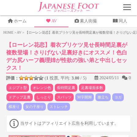
ホーム
AV
素人街撮
同人
HOME
>
AV
>
【ローレン花恋】着衣プリケツ見せ長時間足裏が複数登場！さりげない足
【ローレン花恋】着衣プリケツ見せ長時間足裏が
複数登場！さりげない足裏好きにオススメ！色白
デカ尻ハーフ義理姉が性欲の強い弟と中出しセッ
クス！
2024/05/11
0
評価：
(
1
投票, 平均:
3.00
/ 5)
エジプト型
オレンジ色
長時間足裏
足裏場面多数
ドアップ足裏
しっとり
スパッツ
M字開脚
膝立ち
ヨガ
横座り
女の子座り
ストレッチ
当サイトはアフィリエイト広告を利用しています。