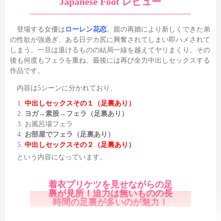
Japanese Foot レビュー
登場する女優は
ローレン花恋
。親の再婚により新しくできた弟
の性欲が強過ぎ、ある日デカ尻に興奮されてしまい即ハメされて
しまう。一旦は退けるものの結局一線を越えてヤリまくり、その
後も何度もフェラを重ね、最後には再び全力中出しセックスする
作品です。
内容は5シーンに分かれており、
中出しセックスその１（足裏あり）
ヨガ→素股→フェラ（足裏あり）
お風呂場フェラ
お部屋でフェラ（足裏あり）
中出しセックスその２（足裏あり）
という内容になっています。
着衣プリケツを見せながらの足
裏が見所！迫力は無いものの長
時間の足裏が多いのが魅力！