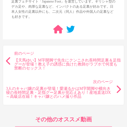
足裏フェチサイト「Japanese Foot」を運営しています。ギリシャ型の
デカ足や、肉厚な足裏など、インパクトのある足裏が好みです。日
本人女性の足裏以外にも、二次元（同人）作品や外国人の足裏など
も好きです。
前のページ
【天馬ゆい】M字開脚で先生にクンニされ長時間足裏＆足指
グーが登場！教え子の誘惑に負けた教師がラブホで何度も
禁断のセックス！
次のページ
3人のキャバ嬢の足裏が登場！愛瀬るかはM字開脚や横向き
寝の長時間足裏・足指グー足裏が見応えあり！産地直送DX
～高級店在籍！キャバ嬢とのハメ撮り作品
その他のオススメ動画