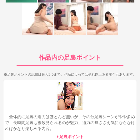
ン目ではストレッチ中の近めの足裏を見られたりもします。
まず1シーン目は7:18から、
膝立ち→横座りで両足の足裏を1分
20秒くらいと長時間見られるのが特徴。
大半が横座りの足裏で、
1分くらいを占めています。さらに11:29の膝立ちフェラでは、
つ
ま先で踏ん張った両足の足裏を1分10秒くらいと、これまた長時
間見ることができます。
ショートパンツからチラ見えしている美
尻のエロさも良いスパイスになっているシーンですね。
作品内の足裏ポイント
※足裏ポイントの記載は最大5つまで。作品によってはそれ以上ある場合もあります。
全体的に足裏の迫力はほとんど無いが、その分足裏シーンがやや多め
56:06のセックス後の女の子座りシーンでは、左足の足裏が35
で、長時間足裏も複数見られるのが魅力。迫力の無ささえ気にならなけ
秒くらい登場。先程よりかは短時間ですが、それでも結構まとま
ればかなり楽しめる内容。
った時間見ることができますね。相変わらず迫力はありません
足裏ポイント
が、足裏の見え具合もなかなか良いです。