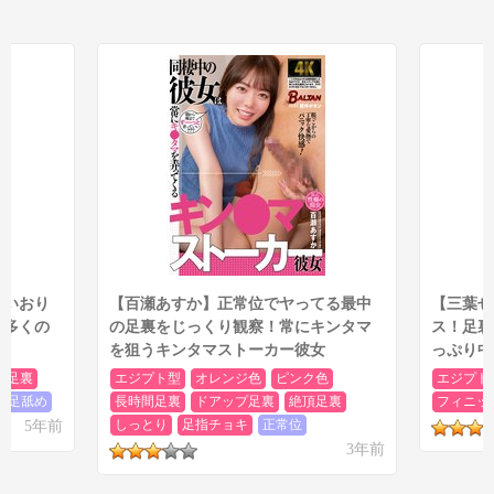
川いおり
【百瀬あすか】正常位でヤってる最中
【三葉せ
め多くの
の足裏をじっくり観察！常にキンタマ
ス！足裏
を狙うキンタマストーカー彼女
っぷり中
プ足裏
エジプト型
オレンジ色
ピンク色
エジプト
足舐め
長時間足裏
ドアップ足裏
絶頂足裏
フィニッ
5年前
しっとり
足指チョキ
正常位
3年前