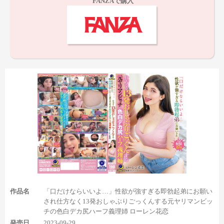
FANZAで購入
5シーン目はまず、
1:52:07の女の子座りで左足の足裏が2分半
とかなり長く登場。
今回の作品の中では最長です。
作品名
「口だけならいいよ…」性欲が強すぎる即勃起弟にお願い
そして作品終了直前の2:39:11から、
横座りの両足の足裏全体が
され仕方なく13発おしゃぶりごっくんする元ヤリマンビッ
50秒弱登場と、最後まで気を抜けません。
チの色白デカ尻ハーフ義理姉 ローレン花恋
しかも足裏の見え具合
もこれまでの足裏シーンの中でもトップクラスだったり、素っ裸
発売日
2023-09-29