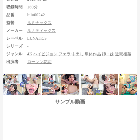
の足裏というのも人によってはたまらんポイントかもしれませ
収録時間
160分
ん。
品番
lulu00242
監督
ルミナックス
まとめ
メーカー
ルナティックス
レーベル
LUNATICS
シリーズ
-
ジャンル
4K
ハイビジョン
フェラ
中出し
単体作品
姉・妹
近親相姦
出演者
ローレン花恋
サンプル動画
といった感じで、新しくできた弟とエッチなことしてしまうロ
ーレン花恋の足裏を複数見られる作品でした。基本足裏の迫力は
あったもんじゃないですが、足裏の見え具合や長時間足裏の多さ
でカバーしている感じの内容でしたね。迫力のある足裏を求めて
いるなら不向きですが、それが気にならないようであればかなり
抜ける作品にもなり得るでしょう。