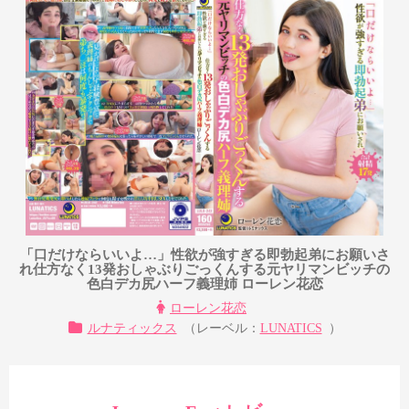
「口だけならいいよ…」性欲が強すぎる即勃起弟にお願いさ
れ仕方なく13発おしゃぶりごっくんする元ヤリマンビッチの
色白デカ尻ハーフ義理姉 ローレン花恋
ローレン花恋
ルナティックス
（レーベル：
LUNATICS
）