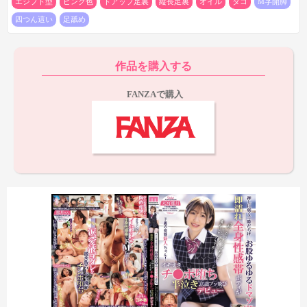
エジプト型
ピンク色
ドアップ足裏
縦長足裏
オイル
タコ
M字開脚
四つん這い
足舐め
その後はしばらく足裏は登場せず、次に足裏を見られるのは4
作品を購入する
シーン目の1:29:29の目隠しM字開脚シーンから。主に足舐めされ
る右足の足裏を20秒くらい見られるシーンで、最初は結構見え具
FANZAで購入
合が良いのですが、途中から男優がかかとを持ってしまい下半分
が隠れてしまうのが欠点です。まぁ重要な上半分はある程度よく
見えているので、そこまで気になることではありませんが、でき
れば全体が見え続けて欲しかったシーンです。
さらに1:33:31からは四つん這いのオモチャ責め中に両足の足裏
が20秒弱登場。途中足指が見切れるタイミングはあるものの、そ
の前後では両足の足裏全体がしっかりと見えています。さらにオ
イル（ローション？）で若干足裏がヌルテカしている点にも注目
ですね。
まとめ