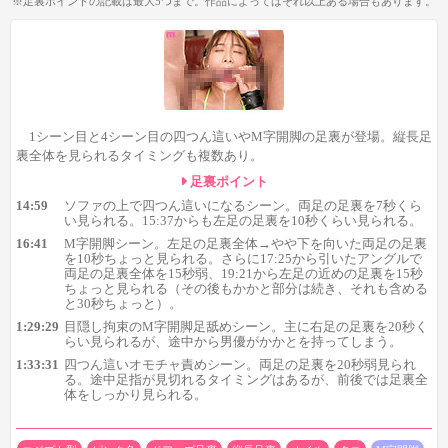
※足裏ポイントの記載は最大5つまで。作品によってはそれ以上ある場合もあります。
全体が登場。短時間なのが残念ですが、見え具合が良いのは
Goodですね。
さらに16:41からはM字開脚の足裏も複数登場し、
特に19:21か
らは左足の近めの足裏を15秒ちょっと見られるのでオススメ！
最
初は足指が見切れていますが、次第に足裏全体が見えるようにな
ってくるので、彼女の足裏の形の良さもしっかり確認できます。
1シーン目と4シーン目の四つん這いやM字開脚の足裏が登場。縦長足
裏全体を見られるタイミングも複数あり。
足裏ポイント
14:59
ソファの上で四つん這いになるシーン。両足の足裏を7秒くら
い見られる。15:37からも左足の足裏を10秒くらい見られる。
16:41
M字開脚シーン。左足の足裏全体→やや下を向いた両足の足裏
を10秒ちょっと見られる。さらに17:25から引いたアングルで
両足の足裏全体を15秒弱、19:21から左足の近めの足裏を15秒
ちょっと見られる（その後もかかと部分は続き、それも含める
と30秒ちょっと）。
1:29:29
目隠し拘束のM字開脚足舐めシーン。主に右足の足裏を20秒く
らい見られるが、途中から男優がかかとを持ってしまう。
1:33:31
四つん這いオモチャ責めシーン。両足の足裏を20秒弱見られ
る。途中足指が見切れるタイミングはあるが、前後では足裏全
体をしっかり見られる。