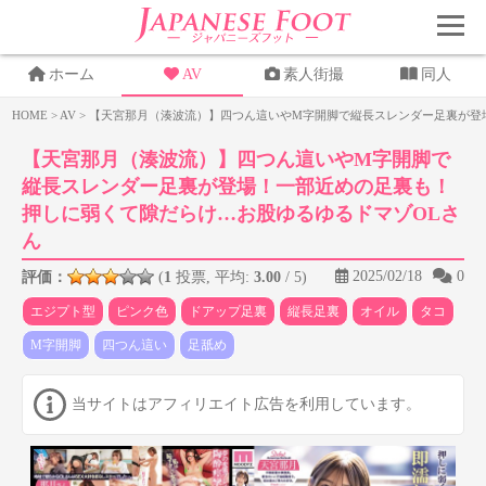
ホーム
AV
素人街撮
同人
HOME
>
AV
>
【天宮那月（湊波流）】四つん這いやM字開脚で縦長スレンダー足裏が登
【天宮那月（湊波流）】四つん這いやM字開脚で
縦長スレンダー足裏が登場！一部近めの足裏も！
押しに弱くて隙だらけ…お股ゆるゆるドマゾOLさ
ん
2025/02/18
0
評価：
(
1
投票, 平均:
3.00
/ 5)
エジプト型
ピンク色
ドアップ足裏
縦長足裏
オイル
タコ
M字開脚
四つん這い
足舐め
当サイトはアフィリエイト広告を利用しています。