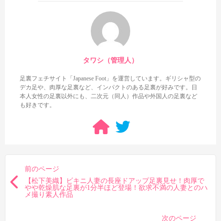
タワシ（管理人）
足裏フェチサイト「Japanese Foot」を運営しています。ギリシャ型の
デカ足や、肉厚な足裏など、インパクトのある足裏が好みです。日
本人女性の足裏以外にも、二次元（同人）作品や外国人の足裏など
も好きです。
前のページ
【松下美織】ビキニ人妻の長座ドアップ足裏見せ！肉厚で
やや乾燥肌な足裏が1分半ほど登場！欲求不満の人妻とのハ
メ撮り素人作品
次のページ