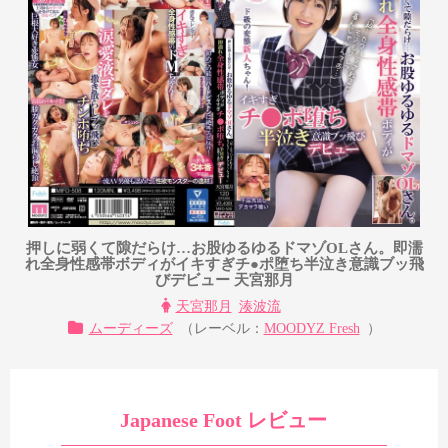
押しに弱くて隙だらけ…お股ゆるゆるドマゾOLさん。即濡
れ全身性感帯ボディがイキすぎチ●ポ堕ち半泣き意識ブッ飛
びデビュー 天宮那月
天宮那月
湊波流
ムーディーズ
（レーベル：
MOODYZ Fresh
）
Japanese Foot レビュー