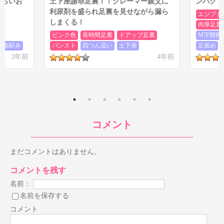
じらいお
土下座謝罪足裏！！クレーマー親父に
ンパクト
利尿剤を盛られ足裏を見せながら漏ら
エジプト
しまくる！
色
肉厚足裏
ピンク色
長時間足裏
ドアップ足裏
M字開脚
背面駅弁
パンスト
四つん這い
土下座
足舐め
3年前
4年前
コメント
まだコメントはありません。
コメントを残す
名前：
名前を保存する
コメント