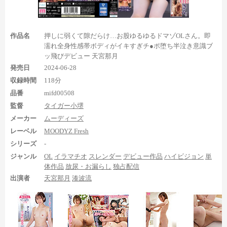
作品名
押しに弱くて隙だらけ…お股ゆるゆるドマゾOLさん。即
濡れ全身性感帯ボディがイキすぎチ●ポ堕ち半泣き意識ブ
ッ飛びデビュー 天宮那月
発売日
2024-06-28
収録時間
118分
といった感じで、天宮那月（湊波流）のM字開脚や四つん這い
品番
mifd00508
足裏を見られる作品でした。足裏シーンがそこそこあるだけでな
監督
タイガー小堺
く、足裏全体の見え具合も良かったりと、デビュー作としては合
格点な作品かなと思います。縦長スレンダーな足裏の魅力もよく
メーカー
ムーディーズ
伝わって来たので、彼女の他作品の足裏も気になりますね。
レーベル
MOODYZ Fresh
シリーズ
-
ジャンル
OL
イラマチオ
スレンダー
デビュー作品
ハイビジョン
単
体作品
放尿・お漏らし
独占配信
出演者
天宮那月
湊波流