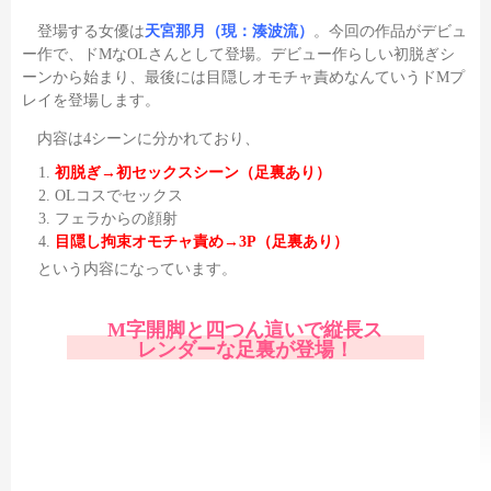
登場する女優は
天宮那月（現：湊波流）
。今回の作品がデビュ
ー作で、ドMなOLさんとして登場。デビュー作らしい初脱ぎシ
ーンから始まり、最後には目隠しオモチャ責めなんていうドMプ
レイを登場します。
内容は4シーンに分かれており、
初脱ぎ→初セックスシーン（足裏あり）
OLコスでセックス
フェラからの顔射
目隠し拘束オモチャ責め→3P（足裏あり）
という内容になっています。
M字開脚と四つん這いで縦長ス
レンダーな足裏が登場！