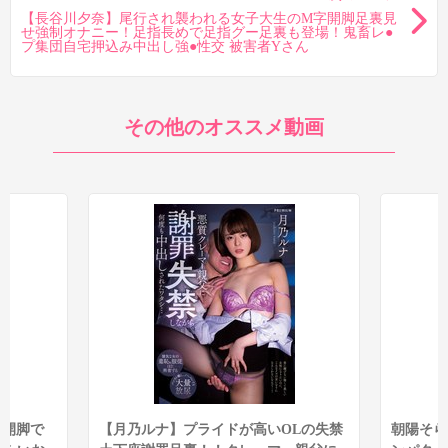
【長谷川夕奈】尾行され襲われる女子大生のM字開脚足裏見
せ強制オナニー！足指長めで足指グー足裏も登場！鬼畜レ●
プ集団自宅押込み中出し強●性交 被害者Yさん
その他のオススメ動画
字開脚で
【月乃ルナ】プライドが高いOLの失禁
朝陽そら