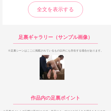
全文を表示する
足裏ギャラリー（サンプル画像）
※足裏シーンはここに掲載されているもの以外にも存在する場合があります。
足裏が登場するのは1シーン目と4シーン目。いずれもM字開脚
と四つん這いの足裏が登場します。縦長スレンダーでスマートな
感じのエジプト型足裏なのが特徴で、足裏全体を見られるシーン
も複数登場します。
まず最初に足裏を見られるのが14:59からの四つん這いシー
作品内の足裏ポイント
ン。両足の足裏を全体も含めて7秒くらい見ることができます。
この後の左足の足裏を10秒くらい見られる所もあり、ここも足裏