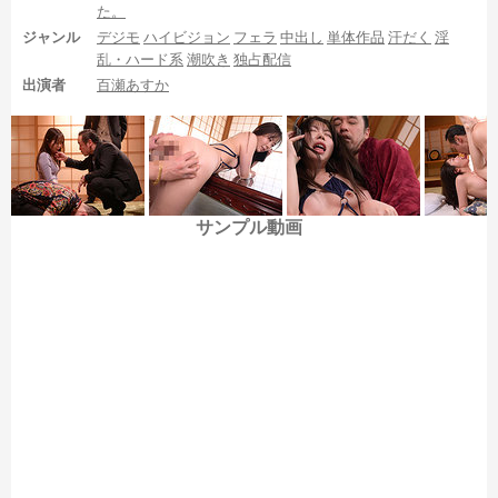
た。
ジャンル
デジモ
ハイビジョン
フェラ
中出し
単体作品
汗だく
淫
乱・ハード系
潮吹き
独占配信
出演者
百瀬あすか
というわけで、弟の尻拭いの為にヤクザに抱かれまくる姉とし
て登場する百瀬あすかの足裏を見られる作品でした。後半のセッ
クスシーンなどでドアップ足裏を複数見られるのが良かったです
ね。基本やや短時間でピンボケしていたりと欠点はありますが、
迫力は文句無しなので、そういった欠点が気にならないのであれ
サンプル動画
ば見る価値はある作品でしょう。