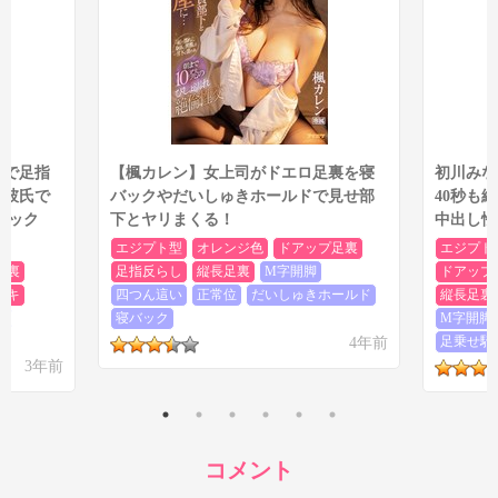
スで足指
【楓カレン】女上司がドエロ足裏を寝
初川みな
！彼氏で
バックやだいしゅきホールドで見せ部
40秒も
セック
下とヤリまくる！
中出し性
エジプト型
オレンジ色
ドアップ足裏
エジプト
足裏
足指反らし
縦長足裏
M字開脚
ドアップ
ョキ
四つん這い
正常位
だいしゅきホールド
縦長足裏
げ
寝バック
M字開脚
4年前
足乗せ騎
3年前
コメント