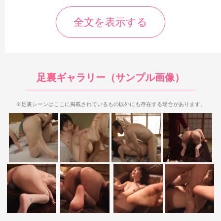
全文を表示する
足裏シーンは全体的にそこそこ登場するといった感じ。前半後
半のエッチシーンでは生足裏が、中盤には少しだけ白スト足裏も
足裏ギャラリー（サンプル画像）
見ることができます。
特に後半はセックスシーンも含めてドアッ
プ足裏が複数登場するので、ガッツリ足裏を見たいなら後半がオ
※足裏シーンはここに掲載されているもの以外にも存在する場合があります。
ススメです。
まず前半は四つん這いや屈曲位の足裏が登場。中でもある程度
見応えがあるのが四つん這いでマンコを弄られているシーンで、
両足の足裏、特に右足の足裏をやや近めで見られるのが特徴で
す。ただし、やや角度があり見え辛さもあるのが欠点です。
屈曲位の足裏も良いものが見られるかと思ったのですが、こち
らも角度があるのと、足裏がようやくしっかり見えるかと思った
らすぐに見えなくなったりと、ちょっと物足りなさがあります。
なので前半部分の足裏シーンはやや見応えは微妙な感じです。