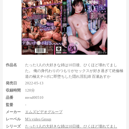
そして1:33:08の正常位のセックスシーンでは、
左足のドアップ
足裏全体が10秒弱登場。
ちょっとピンボケしてしまっているのが
残念な点ですが、それが気にならなければ見応えの感じられるシ
ーンでしょう。
作品名
たった1人の大好きな姉は10日後、ひくほど壊れてまし
さらにその後の1:33:57でも屈曲位のドアップ足裏が10秒弱登場
た。 俺の身代わりのつもりがセックスが好き過ぎて絶倫極
しますが、こちらは足裏の一部が見切れてしまっているのが欠点
道の極太チ○ポに即堕ちした隠れ淫乱姉 百瀬あすか
です。
発売日
2022-05-13
収録時間
120分
まとめ
品番
mvsd00510
監督
-
メーカー
エムズビデオグループ
レーベル
M’s video Group
シリーズ
たった1人の大好きな姉は10日後、ひくほど壊れてまし