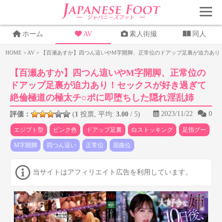
ホーム
AV
素人街撮
同人
HOME
>
AV
>
【百瀬あすか】四つん這いやM字開脚、正常位のドアップ足裏が迫力あり
【百瀬あすか】四つん這いやM字開脚、正常位の
ドアップ足裏が迫力あり！セックスが好き過ぎて
絶倫極道の極太チ○ポに即堕ちした隠れ淫乱姉
2023/11/22
0
評価：
(
1
投票, 平均:
3.00
/ 5)
エジプト型
ピンク色
ドアップ足裏
白ストッキング
足指グー
M字開脚
四つん這い
正常位
屈曲位
当サイトはアフィリエイト広告を利用しています。