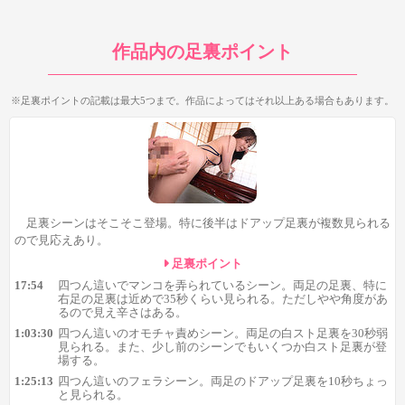
作品内の足裏ポイント
※足裏ポイントの記載は最大5つまで。作品によってはそれ以上ある場合もあります。
中盤の1:03:30辺りでは、四つん這いのオモチャ責めの最中に両
足の足の白スト足裏が登場。迫力は大してありませんが、30秒弱
とある程度まとまった時間見ることができます。また、少し前の
シーンでもいくつか白スト足裏を見られるので、気になる方はち
足裏シーンはそこそこ登場。特に後半はドアップ足裏が複数見られる
ので見応えあり。
ょっと前のシーンも要チェックです。
足裏ポイント
17:54
四つん這いでマンコを弄られているシーン。両足の足裏、特に
右足の足裏は近めで35秒くらい見られる。ただしやや角度があ
るので見え辛さはある。
1:03:30
四つん這いのオモチャ責めシーン。両足の白スト足裏を30秒弱
見られる。また、少し前のシーンでもいくつか白スト足裏が登
場する。
1:25:13
四つん這いのフェラシーン。両足のドアップ足裏を10秒ちょっ
と見られる。