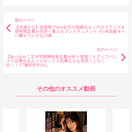
前のページ
【水瀬さな】高身長170cm女子の屈曲位エッチのドアップ＆
長時間足裏が見所！素人セフレドキュメント 六○木高級キャ
バ嬢セフレさな23歳
次のページ
【あべみかこ】M字開脚拘束足裏が続々登場！ドアップパン
スト足裏やまんぐりセックス足裏なども見所！ぶちこ
み！！ 17連続生中出し
その他のオススメ動画