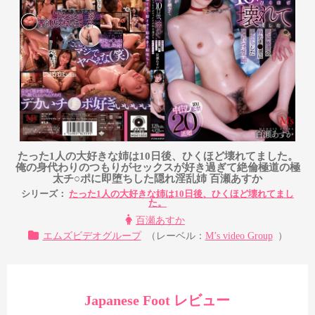
たった1人の大好きな姉は10日後、ひくほど壊れてました。
俺の身代わりのつもりがセックスが好き過ぎて絶倫極道の極
太チ○ポに即堕ちした隠れ淫乱姉 百瀬あすか
シリーズ：
たった1人の大好きな姉は10日後、ひくほど壊れてまし
た。
百瀬あすか
エムズビデオグループ
（レーベル：
M’s video Group
）
Japanese Foot レビュー