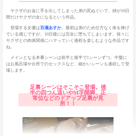
ヤクザのお金に手を出してしまった弟の尻ぬぐいで、姉が10日
間だけヤクザの女になるという作品。
登場する女優は
百瀬あすか
。最初は弟のため仕方なく体を捧げ
ている感じですが、10日後には完全に堕ちてしまいます。徐々に
ヤクザとの肉体関係にハマっていく過程を楽しむような作品です
ね。
メインとなる本番シーンは前半と後半で1シーンずつ。中盤に
はお風呂場や台所でのセックスなど、細かいシーンも連続して登
場します。
足裏シーンはそこそこ登場。後
半の四つん這いやM字開脚、正
常位などのドアップ足裏が見
所！！