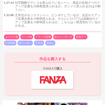
1:27:14
M字開脚でマンコを弄られているシーン。両足の足指グーのド
アップ足裏を20秒程度見られるが、ガッツリ見られるのは10秒
そして今回の足裏のメインとなる後半のシーン。
まず1:25:13
くらい。
の四つん這いフェラで両足のドアップ足裏が10秒ちょっと登場。
1:33:08
正常位のセックスシーン。ピンボケしているが、左足のドアッ
時間的にはやや短めですが、なかなか足裏の迫力はあります。
プ足裏全体を10秒弱見られる。さらに1:33:57では屈曲位のド
アップ足裏を10秒弱見られるが、こちらは一部見切れているの
が欠点。
エジプト型
ピンク色
ドアップ足裏
白ストッキング
足指グー
M字開脚
四つん這い
正常位
屈曲位
作品を購入する
FANZAで購入
さらに1:27:14のM字開脚でマンコを弄られているシーンでは、
両足の足指グーのドアップ足裏が20秒程度登場。
しっかり足裏全
体を見られるのは10秒くらいですが、ここも迫力があるので時間
が気にならなければ抜き甲斐はあるシーンでしょう。