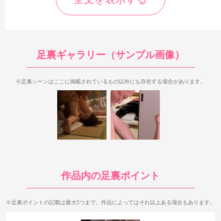
足裏シーンはながえスタイルの作品としては少な目。ただし、
足裏が見えるタイミングにはながえスタイルらしさを感じるの
で、ながえスタイルらしい”ここぞという所で見える足裏”が好き
足裏ギャラリー（サンプル画像）
なら見る価値はあるかもしれませんね。
まず27:56の眠る夫の横でまんぐり返しクンニされるシーンで
※足裏シーンはここに掲載されているもの以外にも存在する場合があります。
足裏が登場。踏ん張った左足の足裏を20秒ほど見ることができま
す。足裏全体が見られませんが、足裏の見え具合は良いシーンで
す。
少し前の正常位で犯されるシーンでもチラチラと足裏が見える
のですが、薄暗かったり見え具合が悪かったりで見応えはありま
せん。
作品内の足裏ポイント
※足裏ポイントの記載は最大5つまで。作品によってはそれ以上ある場合もあります。