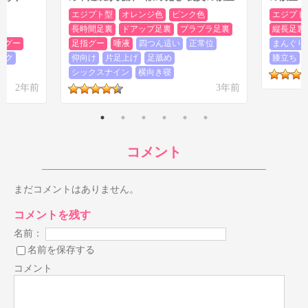
エジプト型
オレンジ色
ピンク色
エジプト
裏
長時間足裏
ドアップ足裏
プラプラ足裏
縦長足裏
指グー
足指グー
唾液
四つん這い
正常位
まんぐり
ック
仰向け
片足上げ
足舐め
膝立ち
シックスナイン
横向き寝
2年前
3年前
コメント
まだコメントはありません。
コメントを残す
名前：
名前を保存する
コメント