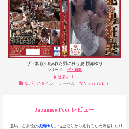
ザ・和姦4 犯●れた男に狂う妻 桃瀬ゆり
シリーズ：
ザ・和姦
桃瀬ゆり
ながえスタイル
（レーベル：
ながえSTYLE
）
Japanese Foot レビュー
登場する女優は
桃瀬ゆり
。借金取りから逃れるため野宿したり