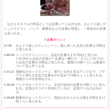
そこから一気に飛んで、次は1:08:58辺りのシックスナインシー
ンで右足の足裏が登場。最初は短時間の足裏が2か所ほどあり、
ながえスタイルの作品としては足裏シーンは少なめ。まんぐり返しや
見応えがあるのは1:09:21から。
右足の足裏を30秒ほどとまとまっ
シックスナイン、バック、騎乗位などの足裏が登場し、一部近めの足裏
た時間見られ、最初の20秒くらいは足裏全体の見え具合も良いの
も見られる。
で見応えありです。
桃瀬ゆりらしいギリシャ型足裏も確認できま
足裏ポイント
す。
27:56
まんぐり返しのクンニシーン。踏ん張った左足の足裏を20秒ほ
最後の10秒くらいは残念ながら足裏に角度がついてしまうの
ど見られる。
で、見え具合がやや悪くなってしまうのがちょっと残念。
1:08:58
シックスナインシーン。右足の足裏をまず3秒ほど見られ、
1:09:08から右足の足指グー足裏を一瞬だけ、さらに1:09:21か
ら右足の足裏を30秒ほど見られる。最後の10秒くらいは角度が
ついて見え辛くなる。
1:11:21
屈曲位のセックスシーン。寝ている夫を見るアングルで、プラ
プラと揺れる左足の足裏をやや近めで10秒ちょっと見られる。
画面からやや見切れがち。
1:16:26
バックのセックスシーン。左足の近めの足裏を30秒くらい見ら
れる。足指はギリギリ見切れているが、足指グーなのは分か
る。
1:20:00
騎乗位のセックスシーン。両足のかかとから土踏まず部分を15
秒くらい見られる。
1:11:21では屈曲位のセックス中に、眠っている夫を映すアング