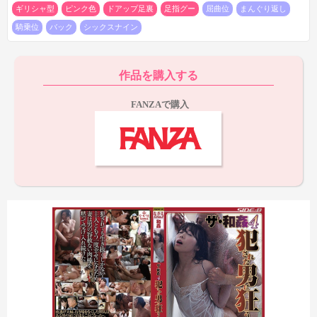
ルで左足のやや近めの足裏が10秒ちょっと登場。画面からやや見
ギリシャ型
ピンク色
ドアップ足裏
足指グー
屈曲位
まんぐり返し
切れがちですが、こういうシーンで足裏を映してくれるところに
騎乗位
バック
シックスナイン
ながえスタイルらしさを感じますね。
作品を購入する
FANZAで購入