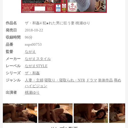
その後もセックスシーンの足裏が続き、1:16:26からバックで左
足の近めの足裏が30秒くらい登場。足指はギリギリ見切れていま
すが、足指グーなのが分かるのが特徴です。
今回の作品の足裏の
中では一番迫力があるので要チェックです。
作品名
ザ・和姦4 犯●れた男に狂う妻 桃瀬ゆり
そして最後に1:20:00で騎乗位の両足の足裏が15秒くらい登場。
発売日
2018-10-22
両足のかかとから土踏まず部分が見えている程度なので、見応え
収録時間
96分
は微妙です。
品番
nsps00753
監督
ながえ
まとめ
メーカー
ながえスタイル
レーベル
ながえSTYLE
シリーズ
ザ・和姦
といった感じで、犯される人妻として登場する桃瀬ゆりの足裏
をいくつか見られる作品でした。足裏シーンは少ないですが、な
ジャンル
人妻・主婦
寝取り・寝取られ・NTR
ドラマ
単体作品
辱め
がえスタイルらしい足裏を見られるのがポイントなので、背徳感
ハイビジョン
のあるシチュの足裏が好きなら響くものがあるかもしれません
出演者
桃瀬ゆり
ね。