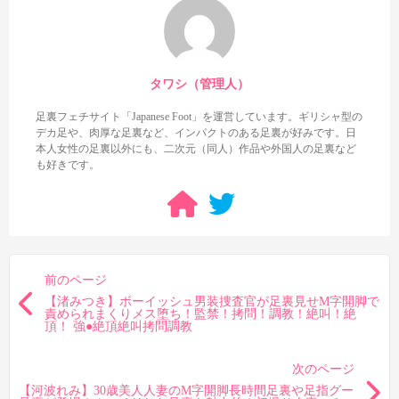
タワシ（管理人）
足裏フェチサイト「Japanese Foot」を運営しています。ギリシャ型の
デカ足や、肉厚な足裏など、インパクトのある足裏が好みです。日
本人女性の足裏以外にも、二次元（同人）作品や外国人の足裏など
も好きです。
前のページ
【渚みつき】ボーイッシュ男装捜査官が足裏見せM字開脚で
責められまくりメス堕ち！監禁！拷問！調教！絶叫！絶
頂！ 強●絶頂絶叫拷問調教
次のページ
【河波れみ】30歳美人人妻のM字開脚長時間足裏や足指グー