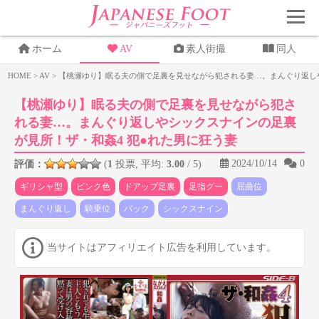
ホーム
AV
素人街撮
同人
HOME
>
AV
>
【桃瀬ゆり】眠る夫の側で足裏を見せながら犯される妻…。まんぐり返しや
【桃瀬ゆり】眠る夫の側で足裏を見せながら犯さ
れる妻…。まんぐり返しやシックスナインの足裏
が見所！ザ・和姦4 犯●れた男に狂う妻
2024/10/14
0
評価：
(
1
投票, 平均:
3.00
/ 5)
ギリシャ型
ピンク色
ドアップ足裏
足指グー
屈曲位
まんぐり返し
騎乗位
バック
シックスナイン
当サイトはアフィリエイト広告を利用しています。