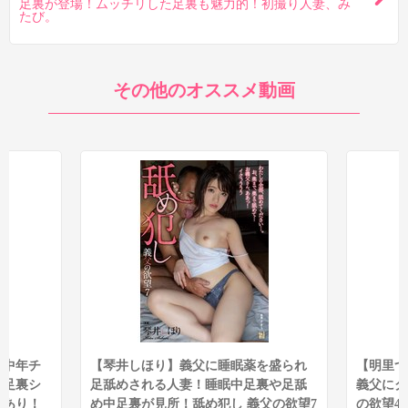
足裏が登場！ムッチリした足裏も魅力的！初撮り人妻、み
たび。
その他のオススメ動画
せ中年チ
【琴井しほり】義父に睡眠薬を盛られ
【明里つ
！足裏シ
足舐めされる人妻！睡眠中足裏や足舐
義父にク
えあり！
め中足裏が見所！舐め犯し 義父の欲望7
の欲望4