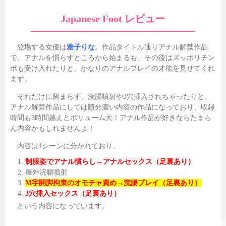
Japanese Foot レビュー
登場する女優は
雅子りな
。作品タイトル通りアナル解禁作品
で、アナルを慣らすところから始まるも、その後はズッポリチン
ポも受け入れたりと、かなりのアナルプレイの才能を見せてくれ
ます。
それだけに留まらず、浣腸噴射や3穴挿入されちゃったりと、
アナル解禁作品にしては随分濃い内容の作品になっており、収録
時間も3時間越えとボリューム大！アナル作品が好きならたまら
ん内容かもしれませんよ！
内容は4シーンに分かれており、
制服姿でアナル慣らし→アナルセックス（足裏あり）
屋外浣腸噴射
M字開脚拘束のオモチャ責め→浣腸プレイ（足裏あり）
3穴挿入セックス（足裏あり）
という内容になっています。