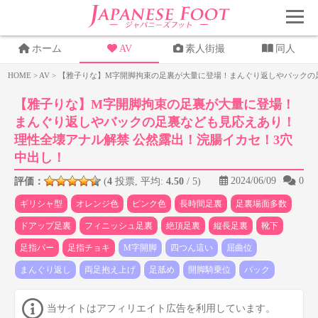
ホーム
AV
素人街撮
同人
HOME
>
AV
>
【雅子りな】M字開脚拘束の足裏が大量に登場！まんぐり返しやバックの
【雅子りな】M字開脚拘束の足裏が大量に登場！
まんぐり返しやバックの足裏なども見応えあり！
理性全壊アナル解禁 公然露出！浣腸イカセ！3穴
中出し！
2024/06/09
0
評価：
(
4
投票, 平均:
4.50
/ 5)
ギリシャ型
オレンジ色
ピンク色
長時間足裏
足裏場面多数
ドアップ足裏
フィニッシュ足裏
絶頂足裏
縦長足裏
靴下
足指パー
足指チョキ
M字開脚
四つん這い
屈曲位
まんぐり返し
両足抱え上げ
足舐め
開脚騎乗位
バック
当サイトはアフィリエイト広告を利用しています。