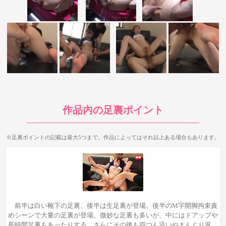
足裏が登場するのは1，3，4シーン目の3か所。1シーン目は制
服コスらしく白い靴下の足裏、それ以降は生足裏なのが特徴で
す。特に3シーン目のM字開脚拘束シーンは大量の足裏を見られ
るので、拘束プレイ中の足裏が好きなら満足できる内容でしょ
う。
まず1シーン目は制服姿の白い靴下足裏が複数登場。12:23のM
字開脚シーンから登場し始め、
両足の靴下足裏を40秒くらい見る
ことができます。
それ以降もM字開脚の足裏が何度か登場しま
す。
作品内の足裏ポイント
1:15:54の屈曲位のアナルセックスシーンでは右足の靴下足裏全
体が見えており、
この足裏を中出し時にも見られるのがポイン
※足裏ポイントの記載は最大5つまで。作品によってはそれ以上ある場合もあります。
ト！
中出しまでは約50秒、中出し後は5秒程度と、中出し後の足
裏が短時間なのが残念ではありますが、それまでは長時間じっく
り楽しめるのが魅力ですね。生足裏が好きな方には響かないシー
ンかもしれませんが、制服姿の靴下の足裏が好きなら抜けるシー
ンでしょう。
前半は白い靴下の足裏、後半は生足裏が登場。後半のM字開脚拘束責
めシーンで大量の足裏が登場。微妙な足裏も多いが、中にはドアップや
長時間足裏もあったりする。さらにその後も四つん這いやまんぐり返