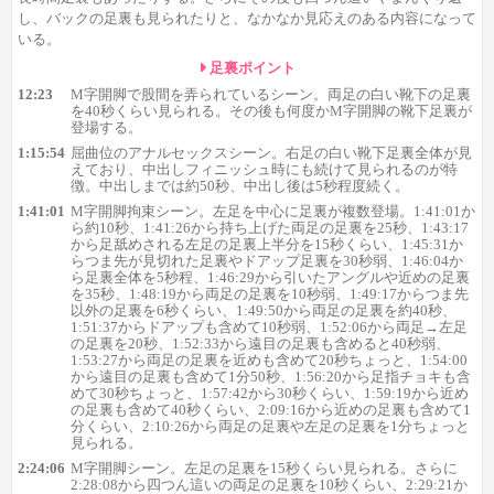
し、バックの足裏も見られたりと、なかなか見応えのある内容になって
いる。
足裏ポイント
12:23
M字開脚で股間を弄られているシーン。両足の白い靴下の足裏
を40秒くらい見られる。その後も何度かM字開脚の靴下足裏が
登場する。
1:15:54
そして今回のメインディッシュ、3シーン目のM字開脚拘束シ
屈曲位のアナルセックスシーン。右足の白い靴下足裏全体が見
えており、中出しフィニッシュ時にも続けて見られるのが特
ーン。
左足を中心に多くの足裏を見ることができ、
どれくらい見
徴。中出しまでは約50秒、中出し後は5秒程度続く。
られるかというと、
1:41:01
M字開脚拘束シーン。左足を中心に足裏が複数登場。1:41:01か
ら約10秒、1:41:26から持ち上げた両足の足裏を25秒、1:43:17
1:41:01から約10秒
から足舐めされる左足の足裏上半分を15秒くらい、1:45:31か
1:41:26から持ち上げた両足の足裏を25秒
らつま先が見切れた足裏やドアップ足裏を30秒弱、1:46:04か
ら足裏全体を5秒程、1:46:29から引いたアングルや近めの足裏
1:43:17から足舐めされる左足の足裏上半分を15秒くらい
を35秒、1:48:19から両足の足裏を10秒弱、1:49:17からつま先
1:45:31からつま先が見切れた足裏やドアップ足裏を30秒弱
以外の足裏を6秒くらい、1:49:50から両足の足裏を約40秒、
1:46:04から足裏全体を5秒程
1:51:37からドアップも含めて10秒弱、1:52:06から両足→左足
の足裏を20秒、1:52:33から遠目の足裏も含めると40秒弱、
1:46:29から引いたアングルや近めの足裏を35秒
1:53:27から両足の足裏を近めも含めて20秒ちょっと、1:54:00
1:48:19から両足の足裏を10秒弱
から遠目の足裏も含めて1分50秒、1:56:20から足指チョキも含
めて30秒ちょっと、1:57:42から30秒くらい、1:59:19から近め
1:49:17からつま先以外の足裏を6秒くらい
の足裏も含めて40秒くらい、2:09:16から近めの足裏も含めて1
1:49:50から両足の足裏を約40秒
分くらい、2:10:26から両足の足裏や左足の足裏を1分ちょっと
1:51:37からドアップも含めて10秒弱
見られる。
1:52:06から両足→左足の足裏を20秒
2:24:06
M字開脚シーン。左足の足裏を15秒くらい見られる。さらに
2:28:08から四つん這いの両足の足裏を10秒くらい、2:29:21か
1:52:33から遠目の足裏も含めると40秒弱