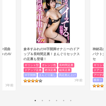
クの足裏は迫力があるので要チェックですね。
まとめ
脚や屈曲
倉本すみれのM字開脚オナニーのドア
神納花の
々のAV
ップ＆長時間足裏！まんぐりセックス
パクト大
の足裏も登場！
セ
裏
ギリシャ型
オレンジ色
長時間足裏
ギリシャ
り
ドアップ足裏
絶頂足裏
縦長足裏
ドアップ
といった感じで、雅子りなの足裏を多く見られるアナル解禁作
M字開脚
まんぐり返し
両足抱え上げ
アーチ高
品でした。1シーン目の白い靴下の足裏もそこそこな内容でした
ド
3年前
横座り
が、やはり3シーン目以降の生足裏が圧倒的ですね。雅子りなの
3年前
足裏が好きなら間違いなく見ておくべき作品のひとつでしょう。