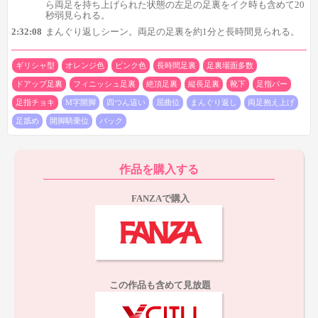
ら両足を持ち上げられた状態の左足の足裏をイク時も含めて20
1:53:27から両足の足裏を近めも含めて20秒ちょっと
秒弱見られる。
1:54:00から遠目の足裏も含めて1分50秒
2:32:08
まんぐり返しシーン。両足の足裏を約1分と長時間見られる。
1:56:20から足指チョキも含めて30秒ちょっと
1:57:42から30秒くらい
ギリシャ型
オレンジ色
ピンク色
長時間足裏
足裏場面多数
1:59:19から近めの足裏も含めて40秒くらい
ドアップ足裏
フィニッシュ足裏
絶頂足裏
縦長足裏
靴下
足指パー
2:09:16から近めの足裏も含めて1分くらい
2:10:26から両足の足裏や左足の足裏を1分ちょっと
足指チョキ
M字開脚
四つん這い
屈曲位
まんぐり返し
両足抱え上げ
といった感じで、
とんでもない数の足裏が登場します。
最初作
足舐め
開脚騎乗位
バック
品全体をチラッと確認した際は「まぁそこまで多くないやろガハ
ハ」とか思っていたのですが、まぁえらい数の足裏を目の当たり
にしました。まとめるのもひと苦労でした。
作品を購入する
FANZAで購入
この作品も含めて見放題