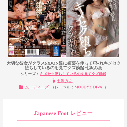
大切な彼女がクラスのDQN達に媚薬を使って犯●れキメセク
堕ちしているのを見てクズ勃起 七沢みあ
シリーズ：
キメセク堕ちしているのを見てクズ勃起
七沢みあ
ムーディーズ
（レーベル：
MOODYZ DIVA
）
Japanese Foot レビュー