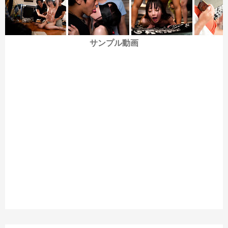
サンプル動画
というわけで、彼氏の目の前でDQNに好き放題される七沢みあ
の足裏を見られる作品でした。基本足裏を見られる時間は短めで
すが、見え具合の良いM字開脚足裏を複数見られるので、七沢み
あの足裏をお探しの方はチェックしてみてはいかがでしょうか。