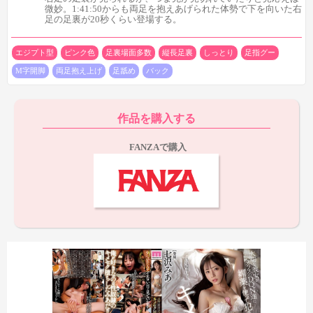
微妙。1:41:50からも両足を抱えあげられた体勢で下を向いた右
足の足裏が20秒くらい登場する。
エジプト型
ピンク色
足裏場面多数
縦長足裏
しっとり
足指グー
M字開脚
両足抱え上げ
足舐め
バック
作品を購入する
FANZAで購入
後半4シーン目も複数の足裏が登場し、ここは全てM字開脚の
足裏です。具体的には、
1:25:33から右足の足裏全体を3秒→軽い足指グー足裏を2秒
ほど