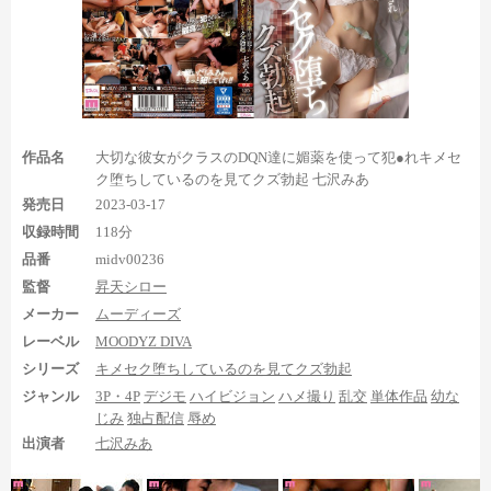
1:29:25からやや角度のある左足の足裏が10秒ほど
1:29:40から足舐め中のチラリ足裏が10秒程度
1:29:52からは正面からのアングルで足舐め中の左足の足裏
→両足の足裏が25秒くらい
1:41:50から両足を抱えあげられ下を向いた右足の足裏を20
秒くらい
といった内容になっています。足裏を見られる時間が短めなの
が残念ですが、ここも全体的に見え具合はなかなか良いです。
特
作品名
大切な彼女がクラスのDQN達に媚薬を使って犯●れキメセ
にオススメしたいのは1:29:52の足舐め中の足裏で、最初は左足
ク堕ちしているのを見てクズ勃起 七沢みあ
の足裏だけですが、
途中から右足の足裏もガッツリ見えだすのが
発売日
2023-03-17
ポイント。
足舐めはつま先をペロペロする程度なので、足舐め好
収録時間
118分
きな人にとっては物足りないかもしれませんが、足裏がしっかり
品番
midv00236
見えて欲しい人間としてはなかなか楽しめるシーンです。
監督
昇天シロー
メーカー
ムーディーズ
まとめ
レーベル
MOODYZ DIVA
シリーズ
キメセク堕ちしているのを見てクズ勃起
ジャンル
3P・4P
デジモ
ハイビジョン
ハメ撮り
乱交
単体作品
幼な
じみ
独占配信
辱め
出演者
七沢みあ