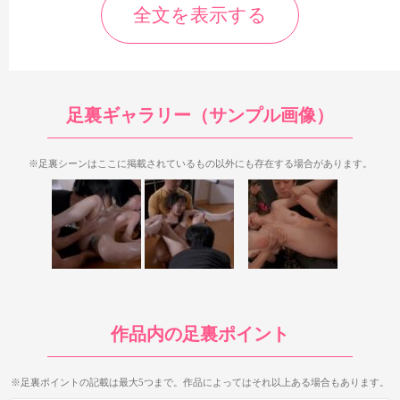
全文を表示する
足裏ギャラリー（サンプル画像）
※足裏シーンはここに掲載されているもの以外にも存在する場合があります。
足裏が登場するのは2シーン目と4シーン目で、いずれもDQNに
好き放題されるシーンです。M字開脚の足裏が大半を占めてお
り、足裏シーンの数が多めなのが嬉しいところ。すごく多いわけ
作品内の足裏ポイント
ではありませんし、細かい足裏もいくつかありますが、
正直ムー
ディーズの作品でこれほどの数の足裏が見られるとは思いません
でしたね。
ドアップ足裏や長時間足裏は残念ながらありません
※足裏ポイントの記載は最大5つまで。作品によってはそれ以上ある場合もあります。
が、足裏の見え具合は結構良いので、七沢みあの足裏が好きなら