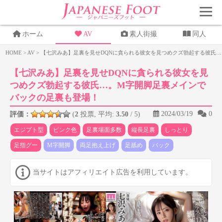
ホーム
AV
素人街撮
同人
HOME
>
AV
>
【七沢みあ】足裏を見せDQNに貪られる彼女を見つめクズ勃起する彼氏
【七沢みあ】足裏を見せDQNに貪られる彼女を見
つめクズ勃起する彼氏…。M字開脚足裏メインで
バックの足裏も登場！
2024/03/19
0
評価：
(
2
投票, 平均:
3.50
/ 5)
エジプト型
ピンク色
足裏場面多数
縦長足裏
しっとり
足指グー
M字開脚
両足抱え上げ
足舐め
バック
当サイトはアフィリエイト広告を利用しています。