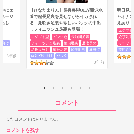
ジ中にエ
【ひなたまりん】長身美脚OLが競泳水
明日見未
マネージ
着で縦長足裏を見せながらイカされ
ャオナニ
中出し
る！潮吹き足裏や珍しいバックの中出
えあり！
しフィニッシュ足裏も登場！
裏
エジプト
ー
エジプト型
ピンク色
長時間足裏
絶頂足裏
仰向け
フィニッシュ足裏
絶頂足裏
足指長め
くすぐり
足指反らし
縦長足裏
M字開脚
屈曲位
横向き寝
3年前
両足抱え上げ
バック
3年前
コメント
まだコメントはありません。
コメントを残す