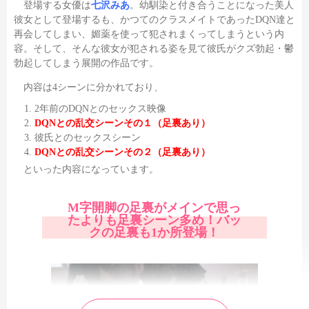
登場する女優は
七沢みあ
。幼馴染と付き合うことになった美人
彼女として登場するも、かつてのクラスメイトであったDQN達と
再会してしまい、媚薬を使って犯されまくってしまうという内
容。そして、そんな彼女が犯される姿を見て彼氏がクズ勃起・鬱
勃起してしまう展開の作品です。
内容は4シーンに分かれており、
2年前のDQNとのセックス映像
DQNとの乱交シーンその１（足裏あり）
彼氏とのセックスシーン
DQNとの乱交シーンその２（足裏あり）
といった内容になっています。
M字開脚の足裏がメインで思っ
たよりも足裏シーン多め！バッ
クの足裏も1か所登場！