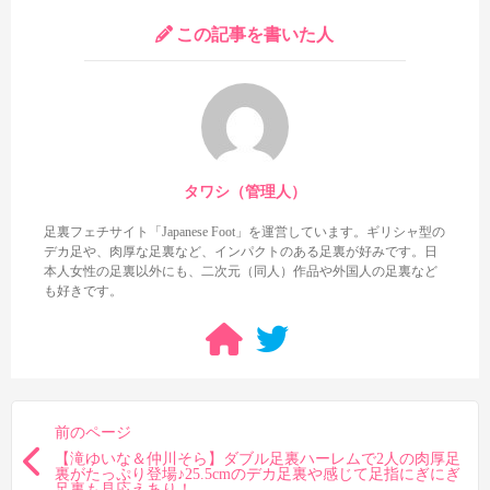
この記事を書いた人
タワシ（管理人）
足裏フェチサイト「Japanese Foot」を運営しています。ギリシャ型の
デカ足や、肉厚な足裏など、インパクトのある足裏が好みです。日
本人女性の足裏以外にも、二次元（同人）作品や外国人の足裏など
も好きです。
前のページ
【滝ゆいな＆仲川そら】ダブル足裏ハーレムで2人の肉厚足
裏がたっぷり登場♪25.5cmのデカ足裏や感じて足指にぎにぎ
足裏も見応えあり！