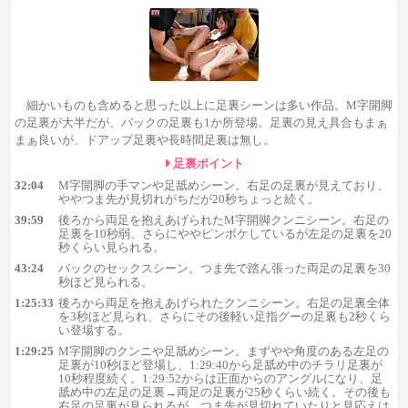
見ておく価値は十分あるでしょう。
まず最初に32:04のM字開脚の手マンシーンで右足の足裏が登
場。ややつま先が見切れがちですが、足舐めシーンも含めて20秒
ちょっと足裏を見られます。さらに39:59では後ろから両足を抱
えあげられた体勢で、右足の足裏を10秒弱、ややピンボケした左
細かいものも含めると思った以上に足裏シーンは多い作品。M字開脚
足の足裏も20秒くらい登場します。
の足裏が大半だが、バックの足裏も1か所登場。足裏の見え具合もまぁ
まぁ良いが、ドアップ足裏や長時間足裏は無し。
足裏ポイント
32:04
M字開脚の手マンや足舐めシーン。右足の足裏が見えており、
ややつま先が見切れがちだが20秒ちょっと続く。
39:59
後ろから両足を抱えあげられたM字開脚クンニシーン。右足の
足裏を10秒弱、さらにややピンボケしているが左足の足裏を20
秒くらい見られる。
43:24
バックのセックスシーン。つま先で踏ん張った両足の足裏を30
秒ほど見られる。
1:25:33
後ろから両足を抱えあげられたクンニシーン。右足の足裏全体
43:24にはバックのセックス中に、つま先で踏ん張った両足の
を3秒ほど見られ、さらにその後軽い足指グーの足裏も2秒くら
い登場する。
足裏が30秒ほど登場。
M字開脚の足裏が大半を占める中で唯一の
1:29:25
M字開脚のクンニや足舐めシーン。まずやや角度のある左足の
四つん這い系の足裏です。
また、セックス中の足裏もここだけな
足裏が10秒ほど登場し、1:29:40から足舐め中のチラリ足裏が
のでお見逃しなく。
10秒程度続く。1:29:52からは正面からのアングルになり、足
舐め中の左足の足裏→両足の足裏が25秒くらい続く。その後も
右足の足裏が見られるが、つま先が見切れていたりと見応えは