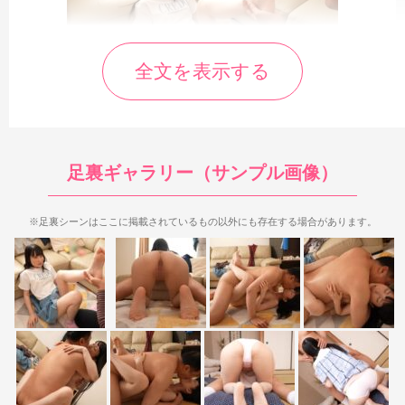
全文を表示する
今回の作品は素人作品にしては足裏シーンが多めで、3シーン
全てで足裏を見ることができます。微妙な足裏も結構あります
が、中にはドアップ足裏や長時間足裏もあったりするので、全体
足裏ギャラリー（サンプル画像）
的にはかなり見応えのある内容と言えます。特に四つん這いフェ
ラや仰向けフェラなど、
フェラシーンの足裏は見応えがあるのが
特徴です。
※足裏シーンはここに掲載されているもの以外にも存在する場合があります。
まず最初に足裏が登場するのは、1シーン目の足舐めシーン。
7:11から左足を持ち上げられ足舐めされるのですが、
最初は左足
のピンクの靴下足裏を1分ほど、そこから靴下を脱がされ生足裏
を1分弱ほど見ることができます。
足舐めシーンなので、靴下に
しろ生足裏にしろ、オジサンの顔が被ったりするので正直見え具
合は微妙なところが多めです。ただし、靴下を脱がすシーンなど
タイミングによっては足裏全体をしっかり見られる部分はあるの
で、そこら辺が見所ですね。