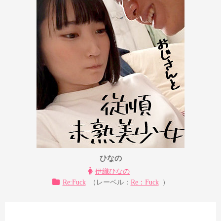
ひなの
伊織ひなの
Re:Fuck
（レーベル：
Re：Fuck
）