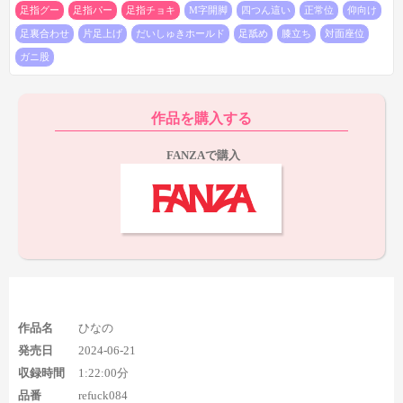
足指グー
足指パー
足指チョキ
M字開脚
四つん這い
正常位
仰向け
足裏合わせ
片足上げ
だいしゅきホールド
足舐め
膝立ち
対面座位
ガニ股
作品を購入する
FANZAで購入
2シーン目のフェラシーンでは、四つん這いと膝立ちの足裏が
登場。
まず1:01:09の四つん這いフェラシーンで両足の足指グー
足裏全体が20秒弱見られ、
1:03:39の膝立ちフェラでも両足の足裏
を10秒弱見ることができます。
見応えがあるのはやはり最初の四つん這いの足指グー足裏で、
1シーン目の四つん這い足裏よりも全体がよく見えているうえ、
作品名
ひなの
少し長く続くようになっているので、上位互換といっても良いシ
発売日
2024-06-21
ーンですね。
収録時間
1:22:00分
品番
refuck084