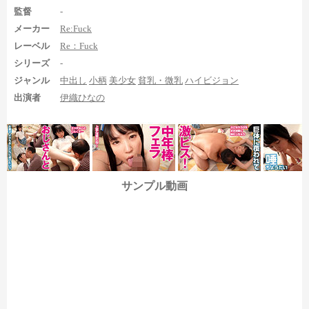
監督
-
メーカー
Re:Fuck
レーベル
Re：Fuck
シリーズ
-
ジャンル
中出し
小柄
美少女
貧乳・微乳
ハイビジョン
出演者
伊織ひなの
3シーン目は仰向けのガニ股で両足の足裏を合わせながらオイ
ルヌルテカにされ、そのままオモチャ責めなどされるのですが、
その最中に左足の足裏がしょっちゅう見えるのが特徴。足裏を合
わせているので半分は隠れてしまっていますが、その分多くの足
裏を見られるのが魅力です。具体的には、
サンプル動画
1:07:04から斜め→正面の順で2分半くらい
1:10:30からは若干見え具合が良くなり40秒くらい
1:11:56から10秒弱
1:12:19から30秒ちょっと
1:13:47から1分半くらい
1:15:40から30秒弱
1:17:01から伸ばした左足の足裏を6秒ほど
といった感じで、連続して足裏を見ることができ、40秒以上続