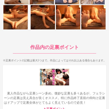
続いて26:05の四つん這いフェラシーン。足元からのアングル
作品内の足裏ポイント
で両足の足裏を10秒弱ですが見ることができます。やや見え辛い
ですが、足指を丸めてグーっぽくなっているのも特徴。やや短時
※足裏ポイントの記載は最大5つまで。作品によってはそれ以上ある場合もあります。
間なのが残念ですが、ほぼ足裏全体は見えているのでここも見所
のひとつですね。
素人作品ながら足裏シーン多め。微妙な足裏も多々あるが、フェラシ
ーンの足裏は見え具合が良くオススメ。特に作品終了直前の仰向け足裏
はドアップで足裏全体がとてもよく見えているので必見！
足裏ポイント