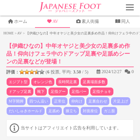
ホーム
AV
素人街撮
同人
HOME
>
AV
>
【伊織ひなの】中年オヤジと美少女の足裏多め作品！仰向けフェラ中のド
【伊織ひなの】中年オヤジと美少女の足裏多め作
品！仰向けフェラ中のドアップ足裏や足舐めシー
ンの足裏などが登場！
2024/12/27
0
評価：
(
6
投票, 平均:
3.50
/ 5)
エジプト型
オレンジ色
長時間足裏
足裏場面多数
ドアップ足裏
靴下
足指グー
足指パー
足指チョキ
M字開脚
四つん這い
正常位
仰向け
足裏合わせ
片足上げ
だいしゅきホールド
足舐め
膝立ち
対面座位
ガニ股
当サイトはアフィリエイト広告を利用しています。