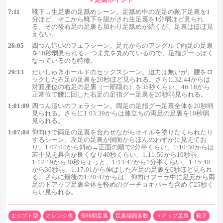
7:11
靴下→生足裏の足舐めシーン。足舐め中の左足の靴下足裏を1
分ほど、そこから靴下を脱がされ生足裏を1分弱ほど見られ
る。その後右足の足裏も加わり足舐めが続くが、足裏はほぼ見
えない。
26:05
四つん這いのフェラシーン。足元からのアングルで両足の足裏
を10秒弱見られる。つま先を丸めているので、足指グーっぽく
なっているのも特徴。
29:13
だいしゅきホールドのセックスシーン。迫力は無いが、腰をロ
ックした右足の足裏を20秒ほど見られる。さらに32:44からは
対面座位の右足の足裏（一部隠れ）を35秒くらい、46:18から
正常位で腰に回した右足の足指グー足裏を20秒弱見られる。
1:01:09
四つん這いのフェラシーン。両足の足指グー足裏全体を20秒弱
1シーン目はその他にもだいしゅきホールドの足裏や、珍しい
見られる。さらに1:03:39からは膝立ちの両足の足裏を10秒弱
見られる。
対面座位の足裏なんかも登場。どれも迫力はありませんが、ある
1:07:04
仰向けで両足の足裏を合わせながらオイルを塗りたくられたり
程度まとまった時間見られたりするので、迫力さえ求めなければ
するシーン。左足の足裏が側面からほんのわずかに見えてお
そこそこ楽しめる内容になっているかと思います。
り、1:07:04から斜め→正面の順で2分半くらい、1:10:30からは
若干見え具合が良くなり40秒くらい、1:11:56から10秒弱、
1:12:19から30秒ちょっと、1:13:47から1分半くらい、1:15:40
から30秒弱、1:17:01から伸ばした左足の足裏を6秒ほど見られ
る。さらに最後の1:20:42からは、仰向けフェラ中に足元から両
足のドアップ足裏全体を軽めのグーチョキパーも含めて25秒く
らい見られる。
エジプト型
オレンジ色
長時間足裏
足裏場面多数
ドアップ足裏
靴下