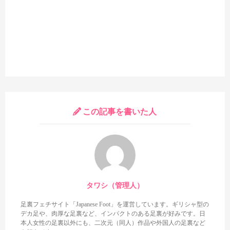
く足裏シーンが3か所もあるのが魅力です。基本見え具合は微妙
なので好みは分かれそうなシーンですが、途中から若干見え具合
は良くなるので、人によってはそこそこ楽しめるシーンかもしれ
ません。
この記事を書いた人
そして作品終了直前の仰向けのフェラシーン。結構びっくりし
たのですが、
ここでまさかの両足のドアップ足裏全体がドドンと
登場します。
しかも軽めの足指グーチョキパーも含めて25秒くら
い続いたりと、ま～なかなかのクオリティです。
ここまで一生懸
タワシ（管理人）
命抜くのを我慢してきた人も、このド迫力のエロ足裏を見せられ
ちゃ暴発するのは必至でしょう。かなりのデンジャラスゾーンな
足裏フェチサイト「Japanese Foot」を運営しています。ギリシャ型の
デカ足や、肉厚な足裏など、インパクトのある足裏が好みです。日
足裏なので、抜く覚悟を決めてから見ましょう。
本人女性の足裏以外にも、二次元（同人）作品や外国人の足裏など