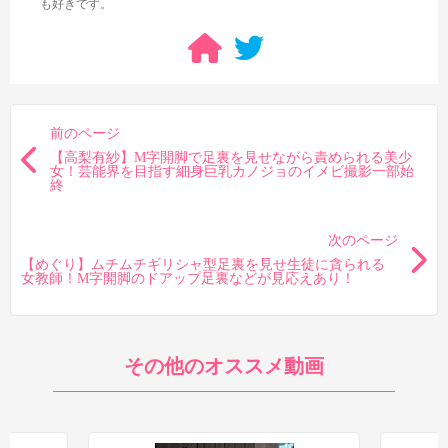
も好きです。
まとめ
前のページ
【高梨有紗】M字開脚で足裏を見せながら責められる美少
女！芸能界を目指す細身巨乳カノジョのイメビ撮影一部始
終
次のページ
ということで、素人作品ながら足裏シーンを多く見られる伊織
【めぐり】ムチムチギリシャ型足裏を見せ生徒に貪られる
女教師！M字開脚のドアップ足裏などが見応えあり！
ひなのの良作でした。まさか素人作品でこれだけ良い足裏を見ら
れるとは思いませんでした。数が多いだけでなく内容もなかなか
良く、特に一番最後の仰向け足裏はド迫力で見応え抜群なので、
伊織ひなのの足裏が好きなら見ておいて損はない作品でしょう。
その他のオススメ動画
2024/12/28追記・・・結構中途半端なところで終わるのと、素
人作品という所からイヤな予感がしたのでちょっと調べたら「
つ