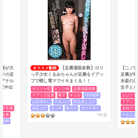
るぺた美少女はキメセクに夢中！近所の独身キモオジの媚薬に堕
ちた中出し×ごっくん調教 伊織ひなの
」という完全版がありまし
た。今回の作品の内容に加えて、40分くらいのセックスシーンが
ある内容です。
ちくしょー、なんでもっと早く気が付かなかったんだよ！これ
だから素人作品はよぉぉ！と思わざるを得ないのですが、不幸中
の幸いなことに、
大半の足裏シーンは今回の素人作品の方に含ま
れていました。
つまり、足裏目的であれば今回紹介した作品で事
足りるということですね。一応完全版の方にも迫力があまり無い
四つん這い足裏もいくつかありましたが・・・、良い足裏はあり
足裏が大
オススメ動画
【足裏場面多数】ロリ
【二ノ宮
ませんでした。足裏フェチ的には今回の作品で十分でしょう。
ックの足
っ子少女くるみちゃんが足裏をドアッ
足裏が複
壊アナル
プで晒し電マでイキまくる！！
水姿の足
3穴中出
女子とパ
ギリシャ型
ピンク色
足裏場面多数
ドアップ足裏
靴下
オイル
M字開脚
エジプト
色
お尻突出し
片足上げ
両足抱え上げ
ドアップ
ップ足裏
両足上げ
足コキ
膝立ち
女の子座り
足指グー
長足裏
7年前
片足上げ
字開脚
し
位